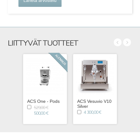
Lähetä arvostelu
LIITTYVÄT TUOTTEET
ACS One - Pods
ACS Vesuvio V10
ACS V
Silver
4 2
529,00 €
4 300,00 €
500,00 €