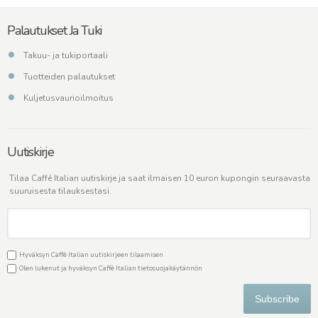
Palautukset Ja Tuki
Takuu- ja tukiportaali
Tuotteiden palautukset
Kuljetusvaurioilmoitus
Uutiskirje
Tilaa Caffé Italian uutiskirje ja saat ilmaisen 10 euron kupongin seuraavasta
suuruisesta tilauksestasi.
Hyväksyn Caffè Italian uutiskirjeen tilaamisen
Olen lukenut ja hyväksyn Caffè Italian
tietosuojakäytännön
Subscribe