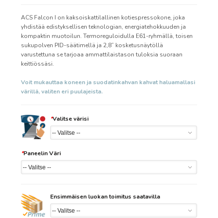
ACS Falcon I on kaksoiskattilallinen kotiespressokone, joka
yhdistää edistyksellisen teknologian, energiatehokkuuden ja
kompaktin muotoilun. Termoreguloidulla E61-ryhmällä, toisen
sukupolven PID-säätimellä ja 2,8” kosketusnäytöllä
varustettuna se tarjoaa ammattilaistason tuloksia suoraan
keittiössäsi.
V
oit mukauttaa koneen ja suodatinkahvan kahvat haluamallasi
värillä, valiten eri puulajeista.
*
Valitse värisi
*
Paneelin Väri
Ensimmäisen luokan toimitus saatavilla