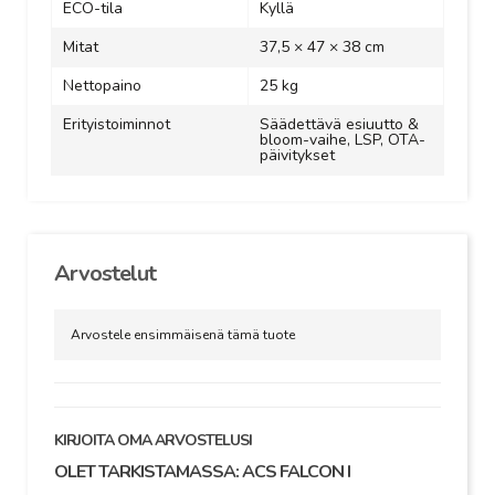
ECO-tila
Kyllä
Mitat
37,5 × 47 × 38 cm
Nettopaino
25 kg
Erityistoiminnot
Säädettävä esiuutto &
bloom-vaihe, LSP, OTA-
päivitykset
Arvostelut
Arvostele ensimmäisenä tämä tuote
KIRJOITA OMA ARVOSTELUSI
OLET TARKISTAMASSA:
ACS FALCON I