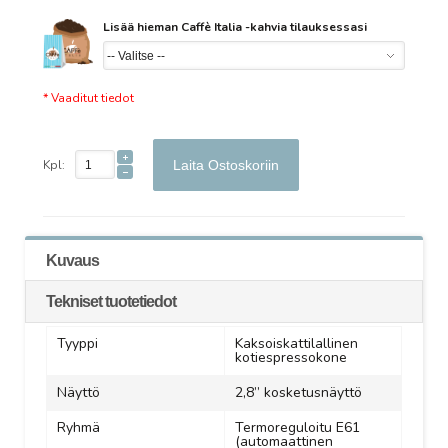
Lisää hieman Caffè Italia -kahvia tilauksessasi
* Vaaditut tiedot
Kpl:
Laita Ostoskoriin
Kuvaus
Tekniset tuotetiedot
Tyyppi
Kaksoiskattilallinen
kotiespressokone
Näyttö
2,8” kosketusnäyttö
Ryhmä
Termoreguloitu E61
(automaattinen