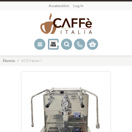
Asiakastilini
Log In
Etusivu
ACS Falcon I