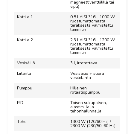
magneettiventtiilillä tai
vipu)
Kattila 1
0,8 l AISI 316L, 1000 W
ruostumattomasta
teräksestä valmistettu
lämmitin
Kattila 2
2,3 l AISI 316L, 1200 W
ruostumattomasta
teräksestä valmistettu
lämmitin
Vesisäiliö
3 l, irrotettava
Liitäntä
Vesisäiliö + suora
vesiliitäntä
Pumppu
Hiljainen
rotaatiopumppu
PID
Toisen sukupolven,
ajastimilla ja
tehonhallinnalla
Teho
1300 W (120/60 Hz) /
2300 W (230/50–60 Hz)