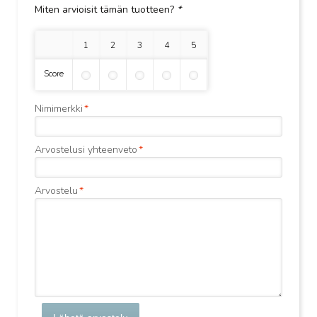
Miten arvioisit tämän tuotteen?
*
1 tähti
2 tähteä
3 tähteä
4 tähteä
5 tähteä
Score
Nimimerkki
*
Arvostelusi yhteenveto
*
Arvostelu
*