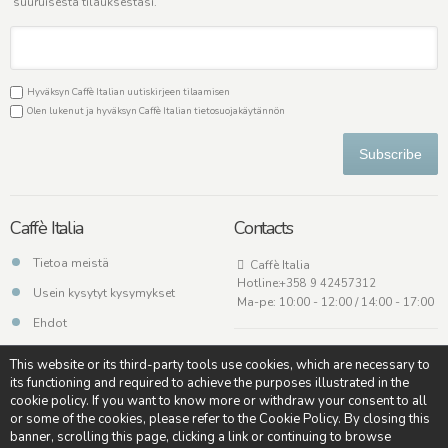
suuruisesta tilauksestasi.
Hyväksyn Caffè Italian uutiskirjeen tilaamisen
Olen lukenut ja hyväksyn Caffè Italian
tietosuojakäytännön
Subscribe
Caffè Italia
Contacts
Tietoa meistä
Caffè Italia
Hotline:
+358 9 42457312
Usein kysytyt kysymykset
Ma-pe: 10:00 - 12:00 / 14:00 - 17:00
Ehdot
Ota meihin yhteyttä
This website or its third-party tools use cookies, which are necessary to
its functioning and required to achieve the purposes illustrated in the
cookie policy. If you want to know more or withdraw your consent to all
or some of the cookies, please refer to the Cookie Policy. By closing this
banner, scrolling this page, clicking a link or continuing to browse
Copyright © - Caffè Italia - All rights reserved - Credits:
Soulgood