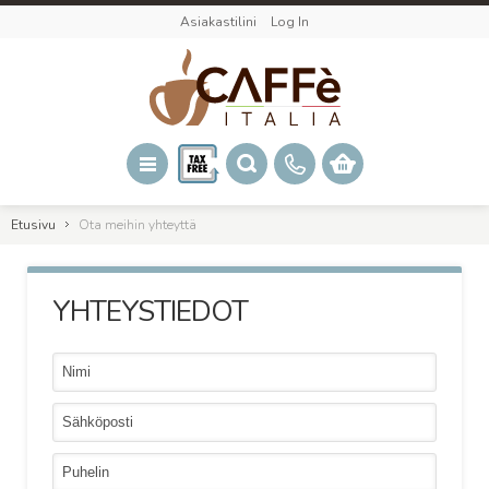
Asiakastilini
Log In
Etusivu
Ota meihin yhteyttä
YHTEYSTIEDOT