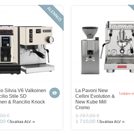
io Silvia V6 Valkoinen
La Pavoni New
Loppu v
ilio Stile SD
Cellini Evolution &
nen & Rancilio Knock
New Kube Mill
Cromo
00 €
1 797,00 €
00 €
1 710,00 €