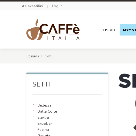
Asiakastilini
Log In
ETUSIVU
MYYNT
Etusivu
Setti
SETTI
Bellezza
Dalla Corte
Elektra
Expobar
Faema
Gaggia