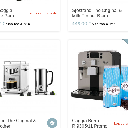
Gaggia
Sjöstrand The Original &
Loppu varastosta
ge Pack
Milk Frother Black
0 €
449,00 €
and The Original &
Gaggia Brera
Loppu v
rother
RI9305/11 Promo