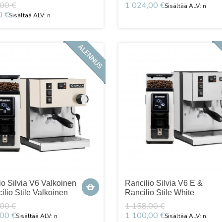
00 €
1 024,00 €
0 €
io Silvia V6 Valkoinen
Rancilio Silvia V6 E &
ilio Stile Valkoinen
Rancilio Stile White
00 €
1 158,00 €
00 €
1 100,00 €