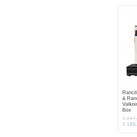
Rancil
& Ranc
Valkoi
Box
1 247,
1 185,