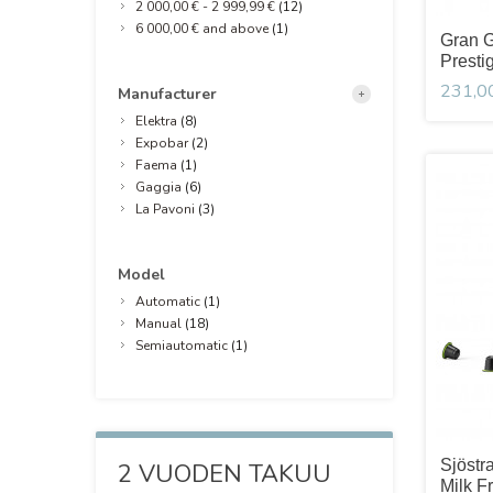
2 000,00 €
-
2 999,99 €
(12)
6 000,00 €
and above
(1)
Gran 
Presti
231,0
Manufacturer
Elektra
(8)
Expobar
(2)
Faema
(1)
Gaggia
(6)
La Pavoni
(3)
Model
Automatic
(1)
Manual
(18)
Semiautomatic
(1)
Sjöstr
2 VUODEN TAKUU
Milk F