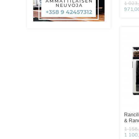
1 023,
971,0
Rancil
& Ranc
1 158,
1 100,