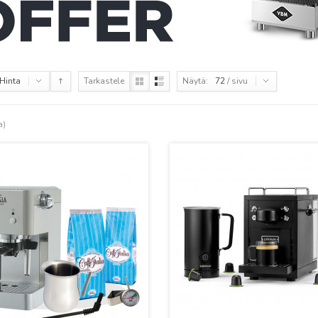
Hinta
Tarkastele
Näytä:
72
/ sivu
a)