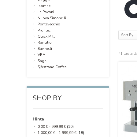
Isomac
La Pavoni
Nuova Simonelli
Pontevecchio
Profitec
Sort By
Quick Mill
Rancilio
Savinelli
41 tuote(tt
VBM
Sage
Sjöstrand Coffee
SHOP BY
Hinta
0,00 €
-
999,99 €
(10)
1 000,00 €
-
1 999,99 €
(18)