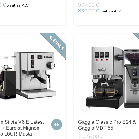
0 €
907,00 €
860,00 €
io Silvia V6 E Latest
Gaggia Classic Pro E24 &
n + Eureka Mignon
Gaggia MDF 55
io 16CR Musta
1 078,00 €