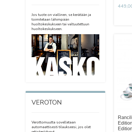
449,0
Jos tuote on viallinen, se kerätään ja
toimitetaan lähimpään
huoltokeskukseen tai valtuutettuun
huoltokeskukseen.
VEROTON
Rancil
Verottomuutta sovelletaan
Editio
automaattisesti tilaukseesi, jos olet
Editio
rekisteröitynyt