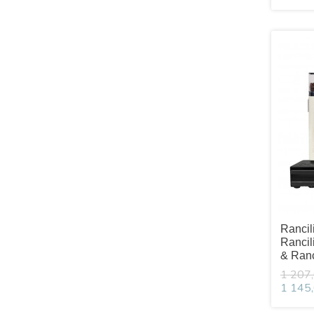
Rancil
Rancil
& Ranc
1 207,
1 145,