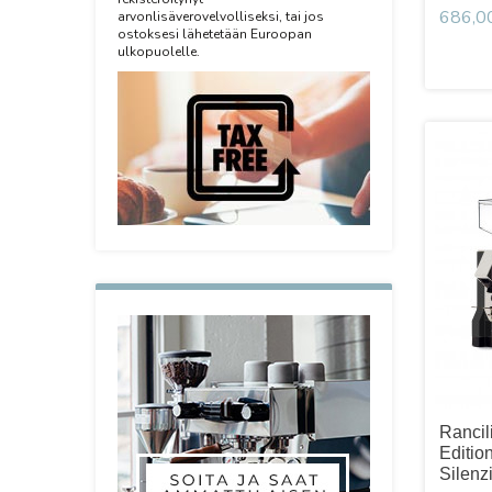
686,0
arvonlisäverovelvolliseksi, tai jos
ostoksesi lähetetään Euroopan
ulkopuolelle.
Rancil
Editio
Silenz