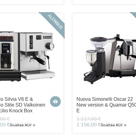
io Silvia V6 E &
Nuova Simonelli Oscar 22
io Stile SD Valkoinen
New version & Quamar Q5
ilio Knock Box
E
00 €
1 217,00 €
00 €
1 156,00 €