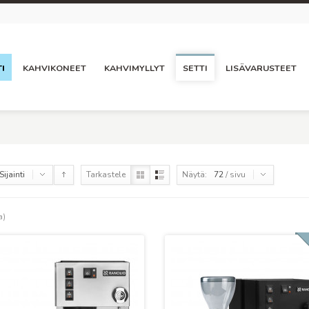
I
KAHVIKONEET
KAHVIMYLLYT
SETTI
LISÄVARUSTEET
Sijainti
Tarkastele
Näytä:
72
/ sivu
a)