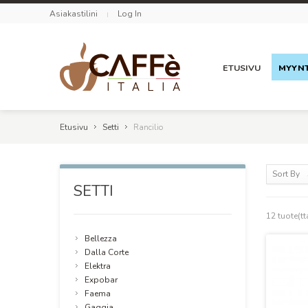
Asiakastilini
Log In
ETUSIVU
MYYNT
Etusivu
Setti
Rancilio
Sort By
SETTI
12 tuote(tt
Bellezza
Dalla Corte
Elektra
Expobar
Faema
Gaggia