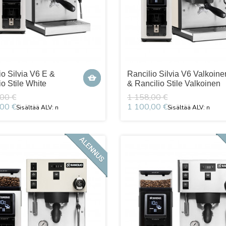
io Silvia V6 E &
Rancilio Silvia V6 Valkoine
io Stile White
& Rancilio Stile Valkoinen
00 €
1 158,00 €
00 €
1 100,00 €