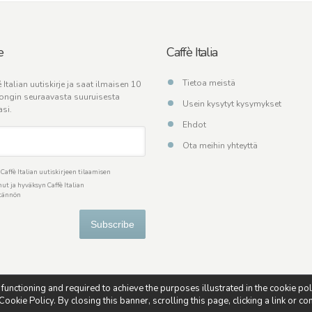
e
Caffè Italia
Tietoa meistä
 Italian uutiskirje ja saat ilmaisen 10
ongin seuraavasta suuruisesta
Usein kysytyt kysymykset
asi.
Ehdot
Ota meihin yhteyttä
affè Italian uutiskirjeen tilaamisen
ut ja hyväksyn Caffè Italian
ytännön
Subscribe
s functioning and required to achieve the purposes illustrated in the cookie po
ookie Policy. By closing this banner, scrolling this page, clicking a link or c
od