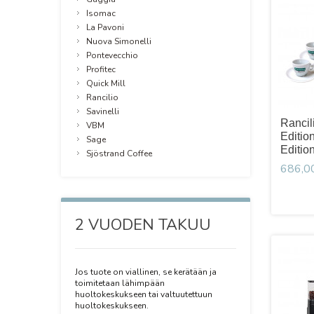
Isomac
La Pavoni
Nuova Simonelli
Pontevecchio
Profitec
Quick Mill
Rancilio
Savinelli
Rancil
VBM
Editio
Sage
Editio
Sjöstrand Coffee
686,0
2 VUODEN TAKUU
Jos tuote on viallinen, se kerätään ja
toimitetaan lähimpään
huoltokeskukseen tai valtuutettuun
huoltokeskukseen.