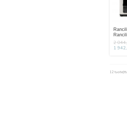
Rancil
Rancil
2 044,
1 942,
12 tuote(tt