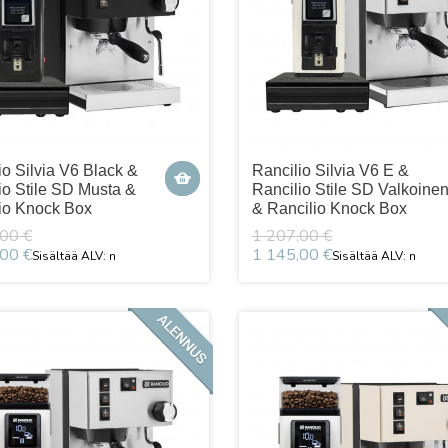
io Silvia V6 Black &
Rancilio Silvia V6 E &
io Stile SD Musta &
Rancilio Stile SD Valkoine
io Knock Box
& Rancilio Knock Box
00 €
1 207,00 €
00 €
1 145,00 €