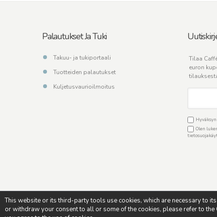
Palautukset Ja Tuki
Uutiskirj
Takuu- ja tukiportaali
Tilaa Caffé
euron kup
Tuotteiden palautukset
tilauksest
Kuljetusvaurioilmoitus
Hyväksyn C
Olen luken
tietosuojakä
This website or its third-party tools use cookies, which are necessary to it
or withdraw your consent to all or some of the cookies, please refer to the C
Copyright © - Caffè Italia - All rights reserved - Credits:
Soulgo