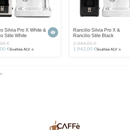
io Silvia Pro X White &
Rancilio Silvia Pro X &
io Stile White
Rancilio Stile Black
00 €
2 044,00 €
00 €
1 942,00 €
a)