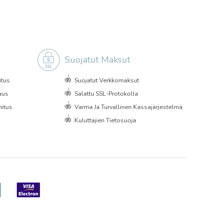
Suojatut Maksut
itus
Suojatut Verkkomaksut
aus
Salattu SSL-Protokolla
itus
Varma Ja Turvallinen Kassajärjestelmä
Kuluttajien Tietosuoja