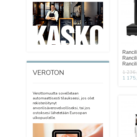
Rancil
Rancil
Rancil
VEROTON
1 236,
1 175,
Verottomuutta sovelletaan
automaattisesti tilaukseesi, jos olet
rekisteröitynyt
arvonlisäverovelvolliseksi, tai jos
ostoksesi lähetetään Euroopan
ulkopuolelle.