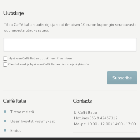
Uutiskirje
Tilaa Caffé Italian uutiskirje ja saat ilmaisen 10 euron kupongin seuraavasta
suuruisesta tilauksestasi.
Hyväksyn Caffè Italian uutiskirjeen tilaamisen
Olen lukenut ja hyväksyn Caffè Italian
tietosuojakäytännön
Subscribe
Caffè Italia
Contacts
Tietoa meistä
Caffè Italia
Hotline:
+358 9 42457312
Usein kysytyt kysymykset
Ma-pe: 10:00 - 12:00 / 14:00 - 17:00
Ehdot