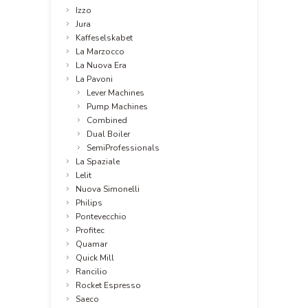
Izzo
Jura
Kaffeselskabet
La Marzocco
La Nuova Era
La Pavoni
Lever Machines
Pump Machines
Combined
Dual Boiler
SemiProfessionals
La Spaziale
Lelit
Nuova Simonelli
Philips
Pontevecchio
Profitec
Quamar
Quick Mill
Rancilio
Rocket Espresso
Saeco