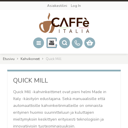
Asiakastilini
Log In
Etusivu
Kahvikoneet
Quick Mill
QUICK MILL
Quick Mill -kahvinkeittimet ovat pieni helmi Made in
Italy -käsityön edustajana. Sekä manuaalisille että
automaattisille kahvinkeitinmalleille on ominaista
erityinen huomio suunnitteluun ja kuluttajien
mieltymyksiin keskittyen erityisesti teknologisiin ja
innovatiivisiin tuoteominaisuuksiin.