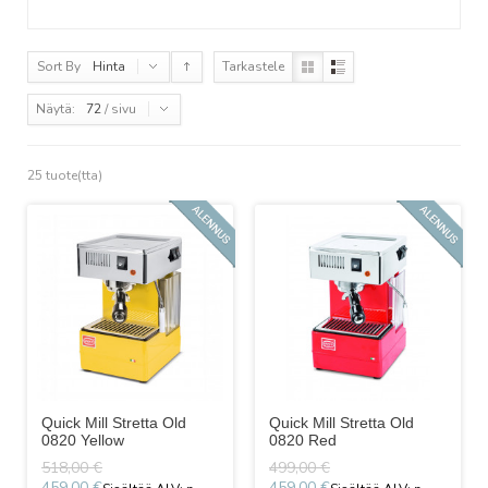
Sort By
Hinta
Tarkastele
Näytä:
72
/ sivu
25 tuote(tta)
Quick Mill Stretta Old
Quick Mill Stretta Old
0820 Yellow
0820 Red
518,00 €
499,00 €
459,00 €
459,00 €