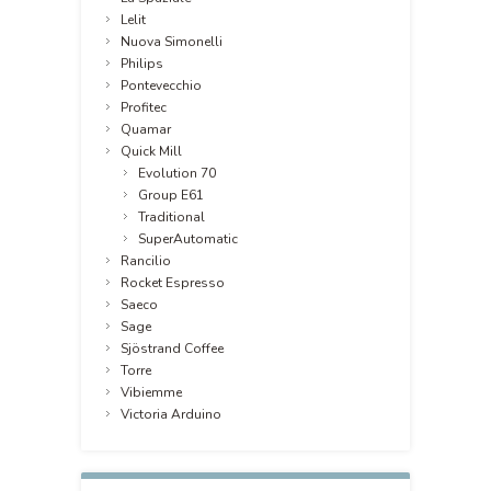
Lelit
Nuova Simonelli
Philips
Pontevecchio
Profitec
Quamar
Quick Mill
Evolution 70
Group E61
Traditional
SuperAutomatic
Rancilio
Rocket Espresso
Saeco
Sage
Sjöstrand Coffee
Torre
Vibiemme
Victoria Arduino