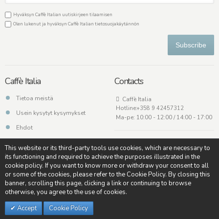
Hyväksyn Caffè Italian uutiskirjeen tilaamisen
Olen lukenut ja hyväksyn Caffè Italian
tietosuojakäytännön
Subscribe
Caffè Italia
Contacts
Tietoa meistä
Caffè Italia
Hotline:
+358 9 42457312
Usein kysytyt kysymykset
Ma-pe: 10:00 - 12:00 / 14:00 - 17:00
Ehdot
Ota meihin yhteyttä
This website or its third-party tools use cookies, which are necessary to
its functioning and required to achieve the purposes illustrated in the
cookie policy. If you want to know more or withdraw your consent to all
or some of the cookies, please refer to the Cookie Policy. By closing this
banner, scrolling this page, clicking a link or continuing to browse
Copyright © - Caffè Italia - All rights reserved - Credits:
Soulgood
otherwise, you agree to the use of cookies.
Accept
Cookie Policy