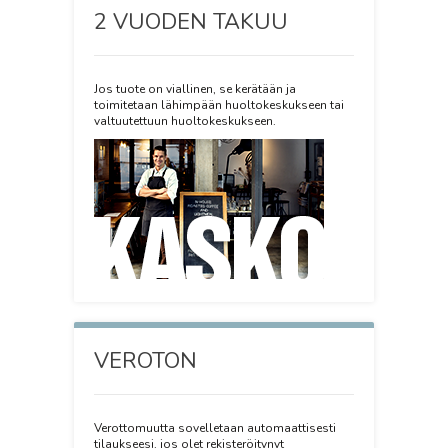
2 VUODEN TAKUU
Jos tuote on viallinen, se kerätään ja
toimitetaan lähimpään huoltokeskukseen tai
valtuutettuun huoltokeskukseen.
VEROTON
Verottomuutta sovelletaan automaattisesti
tilaukseesi, jos olet rekisteröitynyt