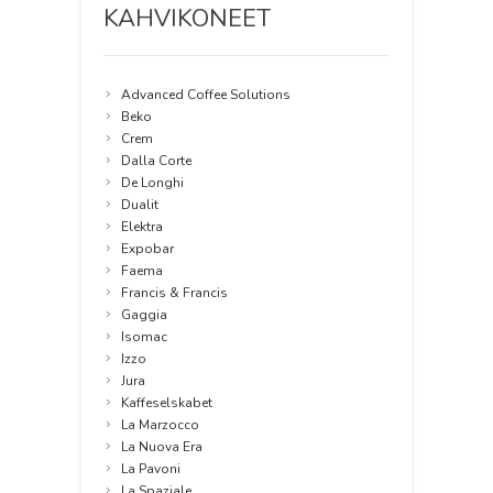
KAHVIKONEET
Advanced Coffee Solutions
Beko
Crem
Dalla Corte
De Longhi
Dualit
Elektra
Expobar
Faema
Francis & Francis
Gaggia
Isomac
Izzo
Jura
Kaffeselskabet
La Marzocco
La Nuova Era
La Pavoni
La Spaziale