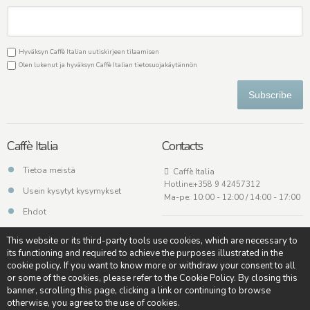
Hyväksyn Caffè Italian uutiskirjeen tilaamisen
Olen lukenut ja hyväksyn Caffè Italian
tietosuojakäytännön
Subscribe
Caffè Italia
Contacts
Tietoa meistä
Caffè Italia
Hotline:
+358 9 42457312
Usein kysytyt kysymykset
Ma-pe: 10:00 - 12:00 / 14:00 - 17:00
Ehdot
Ota meihin yhteyttä
This website or its third-party tools use cookies, which are necessary to
its functioning and required to achieve the purposes illustrated in the
cookie policy. If you want to know more or withdraw your consent to all
or some of the cookies, please refer to the Cookie Policy. By closing this
banner, scrolling this page, clicking a link or continuing to browse
Copyright © - Caffè Italia - All rights reserved - Credits:
Soulgood
otherwise, you agree to the use of cookies.