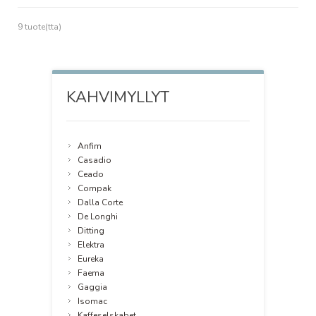
9 tuote(tta)
KAHVIMYLLYT
Anfim
Casadio
Ceado
Compak
Dalla Corte
De Longhi
Ditting
Elektra
Eureka
Faema
Gaggia
Isomac
Kaffeselskabet