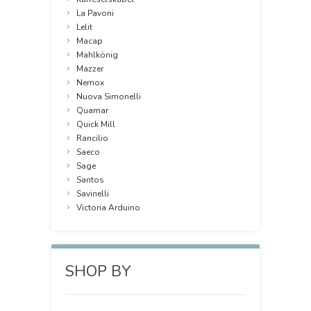
La Pavoni
Lelit
Macap
Mahlkönig
Mazzer
Nemox
Nuova Simonelli
Quamar
Quick Mill
Rancilio
Saeco
Sage
Santos
Savinelli
Victoria Arduino
SHOP BY