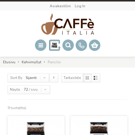
Asiakastilini
Log In
Etusivu
Kahvimyllyt
Rancilio
Sort By
Sijainti
Tarkastele
Näytä:
72
/ sivu
9 tuote(tta)