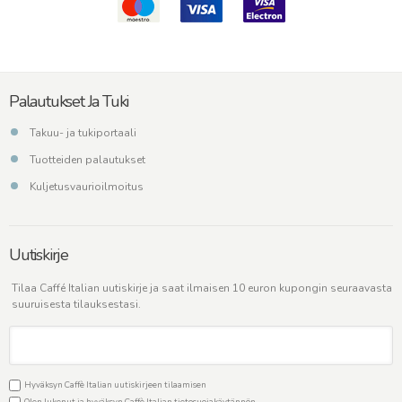
Palautukset Ja Tuki
Takuu- ja tukiportaali
Tuotteiden palautukset
Kuljetusvaurioilmoitus
Uutiskirje
Tilaa Caffé Italian uutiskirje ja saat ilmaisen 10 euron kupongin seuraavasta
suuruisesta tilauksestasi.
Hyväksyn Caffè Italian uutiskirjeen tilaamisen
Olen lukenut ja hyväksyn Caffè Italian
tietosuojakäytännön