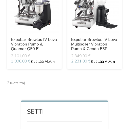
Expobar Brewtus IV Leva
Expobar Brewtus IV Leva
Vibration Pump &
Multiboiler Vibration
Quamar Q50 E
Pump & Ceado E5P
2 101,00 €
2 349,00 €
1 996,00 €
2 231,00 €
2 tuote(tta)
SETTI