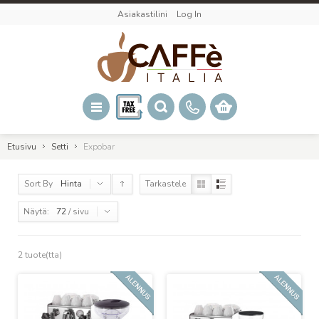
Asiakastilini
Log In
Etusivu
Setti
Expobar
Sort By
Hinta
Tarkastele
Näytä:
72
/ sivu
2 tuote(tta)