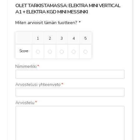
OLET TARKISTAMASSA:
ELEKTRA MINI VERTICAL
A1 + ELEKTRA KGD MINI MESSINKI
Miten arvioisit tämän tuotteen?
*
1 tähti
2 tähteä
3 tähteä
4 tähteä
5 tähteä
Score
Nimimerkki
*
Arvostelusi yhteenveto
*
Arvostelu
*