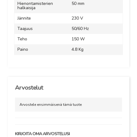
Hienontamisterien
50 mm
halkaisija
Jännite
230 V
Taajuus
50/60 Hz
Teho
150 W
Paino
4.8 Kg
Arvostelut
Arvostele ensimmäisenä tämä tuote
KIRJOITA OMA ARVOSTELUSI