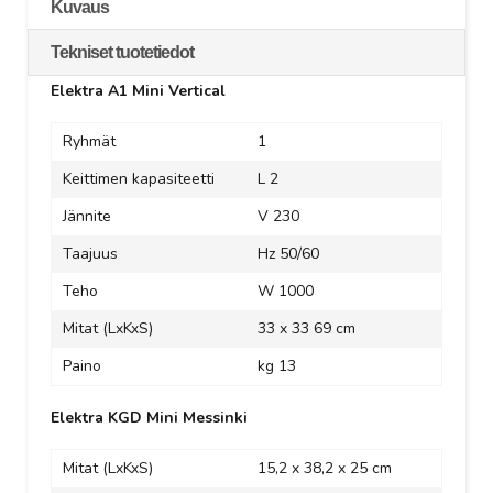
Kuvaus
Tekniset tuotetiedot
Elektra A1 Mini Vertical
Ryhmät
1
Keittimen kapasiteetti
L 2
Jännite
V 230
Taajuus
Hz 50/60
Teho
W 1000
Mitat (LxKxS)
33 x 33 69 cm
Paino
kg 13
Elektra KGD Mini Messinki
Mitat (LxKxS)
15,2 x 38,2 x 25 cm