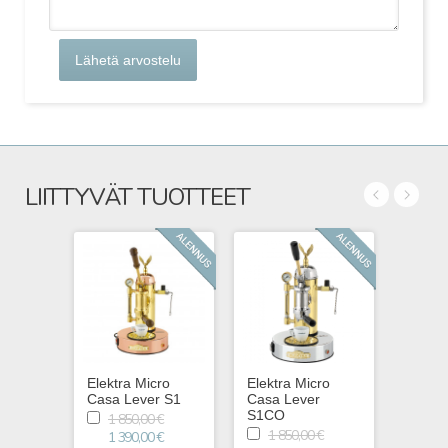
Lähetä arvostelu
LIITTYVÄT TUOTTEET
Elektra Micro
Elektra Micro
Elektr
Casa Lever S1
Casa Lever
Casa 
S1CO
1 3
1 850,00 €
1 850,00 €
1 390,00 €