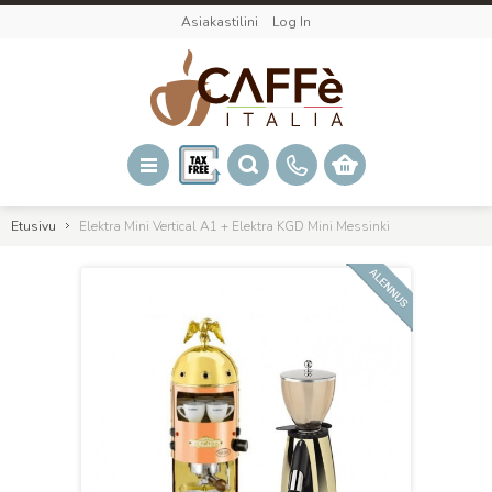
Asiakastilini
Log In
Etusivu
Elektra Mini Vertical A1 + Elektra KGD Mini Messinki