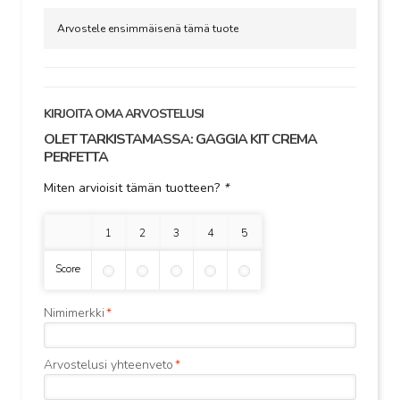
Arvostele ensimmäisenä tämä tuote
KIRJOITA OMA ARVOSTELUSI
OLET TARKISTAMASSA:
GAGGIA KIT CREMA
PERFETTA
Miten arvioisit tämän tuotteen?
*
1 tähti
2 tähteä
3 tähteä
4 tähteä
5 tähteä
Score
Nimimerkki
*
Arvostelusi yhteenveto
*