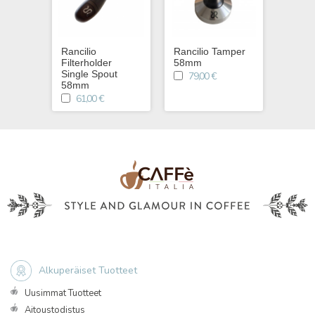
Rancilio
Rancilio Tamper
Rancil
Filterholder
58mm
BS50
Single Spout
79,00 €
149,00 
58mm
61,00 €
Alkuperäiset Tuotteet
Uusimmat Tuotteet
Aitoustodistus