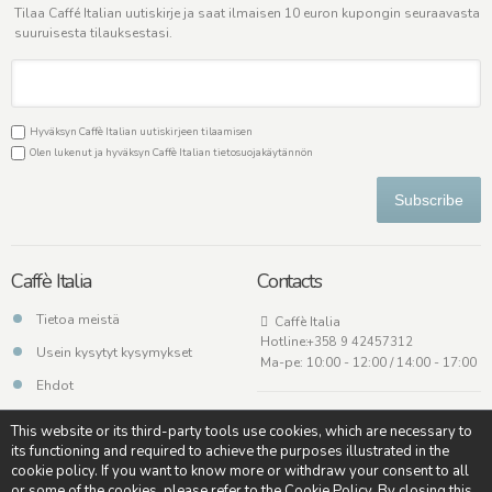
Tilaa Caffé Italian uutiskirje ja saat ilmaisen 10 euron kupongin seuraavasta
suuruisesta tilauksestasi.
Hyväksyn Caffè Italian uutiskirjeen tilaamisen
Olen lukenut ja hyväksyn Caffè Italian
tietosuojakäytännön
Subscribe
Caffè Italia
Contacts
Tietoa meistä
Caffè Italia
Hotline:
+358 9 42457312
Usein kysytyt kysymykset
Ma-pe: 10:00 - 12:00 / 14:00 - 17:00
Ehdot
Ota meihin yhteyttä
This website or its third-party tools use cookies, which are necessary to
its functioning and required to achieve the purposes illustrated in the
cookie policy. If you want to know more or withdraw your consent to all
or some of the cookies, please refer to the Cookie Policy. By closing this