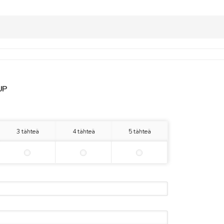
UP
3 tähteä
4 tähteä
5 tähteä