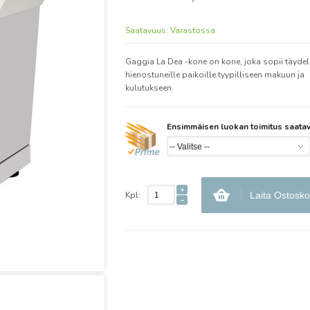
Saatavuus:
Varastossa
Gaggia La Dea -kone on kone, joka sopii täydell
hienostuneille paikoille tyypilliseen makuun ja
kulutukseen.
Ensimmäisen luokan toimitus saatav
Kpl:
Laita Ostosko