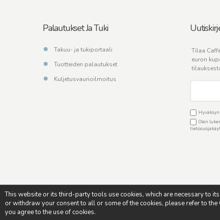
Palautukset Ja Tuki
Uutiskirj
Takuu- ja tukiportaali
Tilaa Caffé
euron kup
Tuotteiden palautukset
tilauksest
Kuljetusvaurioilmoitus
Hyväksyn C
Olen luken
tietosuojakä
This website or its third-party tools use cookies, which are necessary to it
or withdraw your consent to all or some of the cookies, please refer to the C
Copyright © - Caffè Italia - All rights reserved - Credits:
Soulgo
you agree to the use of cookies.