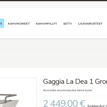
I
KAHVIKONEET
KAHVIMYLLYT
SETTI
LISÄVARUSTEET
Gaggia La Dea 1 Gro
Arvostele ensimmäisenä tämä tuote
2 449,00 €