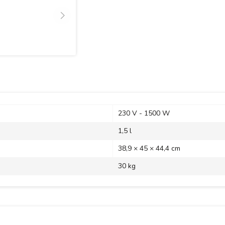
230 V -
1500 W
1,5 l
38,9 × 45 × 44,4 cm
30 kg