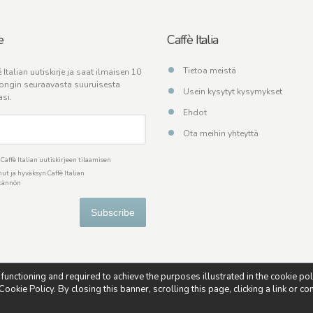
e
Caffè Italia
Tietoa meistä
 Italian uutiskirje ja saat ilmaisen 10
ongin seuraavasta suuruisesta
Usein kysytyt kysymykset
asi.
Ehdot
Ota meihin yhteyttä
affè Italian uutiskirjeen tilaamisen
ut ja hyväksyn Caffè Italian
ytännön
Subscribe
s functioning and required to achieve the purposes illustrated in the cookie po
ookie Policy. By closing this banner, scrolling this page, clicking a link or c
od