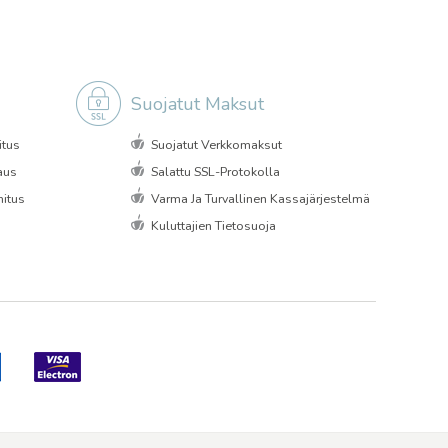
Suojatut Maksut
itus
Suojatut Verkkomaksut
aus
Salattu SSL-Protokolla
itus
Varma Ja Turvallinen Kassajärjestelmä
Kuluttajien Tietosuoja