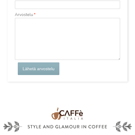
Arvostelu
*
Lähetä arvostelu