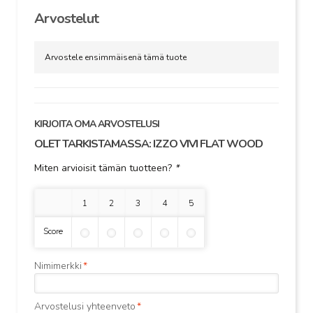
Arvostelut
Arvostele ensimmäisenä tämä tuote
KIRJOITA OMA ARVOSTELUSI
OLET TARKISTAMASSA:
IZZO VIVI FLAT WOOD
Miten arvioisit tämän tuotteen?
*
1 tähti
2 tähteä
3 tähteä
4 tähteä
5 tähteä
Score
Nimimerkki
*
Arvostelusi yhteenveto
*