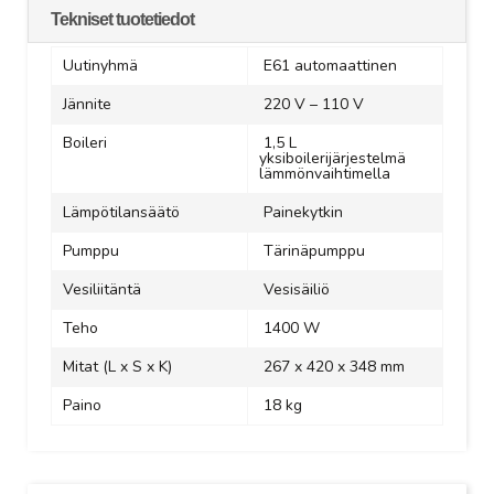
Tekniset tuotetiedot
Uutinyhmä
E61 automaattinen
Jännite
220 V – 110 V
Boileri
1,5 L
yksiboilerijärjestelmä
lämmönvaihtimella
Lämpötilansäätö
Painekytkin
Pumppu
Tärinäpumppu
Vesiliitäntä
Vesisäiliö
Teho
1400 W
Mitat (L x S x K)
267 x 420 x 348 mm
Paino
18 kg