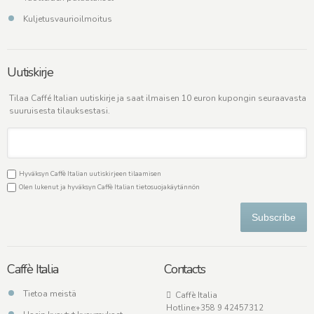
Kuljetusvaurioilmoitus
Uutiskirje
Tilaa Caffé Italian uutiskirje ja saat ilmaisen 10 euron kupongin seuraavasta
suuruisesta tilauksestasi.
Hyväksyn Caffè Italian uutiskirjeen tilaamisen
Olen lukenut ja hyväksyn Caffè Italian
tietosuojakäytännön
Subscribe
Caffè Italia
Contacts
Tietoa meistä
Caffè Italia
Hotline:
+358 9 42457312