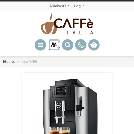
Asiakastilini
Log In
Etusivu
Jura WE8