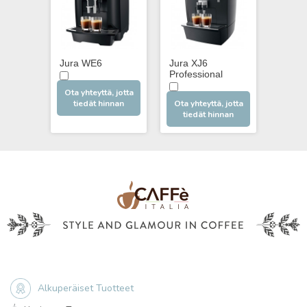
Jura WE6
Jura XJ6
Jura 
Professional
Profes
Ota yhteyttä, jotta
tiedät hinnan
Ota yhteyttä, jotta
Ota yh
tiedät hinnan
tie
Alkuperäiset Tuotteet