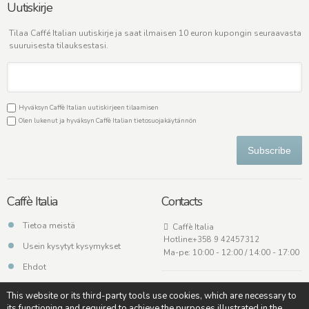
Uutiskirje
Tilaa Caffé Italian uutiskirje ja saat ilmaisen 10 euron kupongin seuraavasta
suuruisesta tilauksestasi.
Hyväksyn Caffè Italian uutiskirjeen tilaamisen
Olen lukenut ja hyväksyn Caffè Italian
tietosuojakäytännön
Subscribe
Caffè Italia
Contacts
Tietoa meistä
Caffè Italia
Hotline:
+358 9 42457312
Usein kysytyt kysymykset
Ma-pe: 10:00 - 12:00 / 14:00 - 17:00
Ehdot
Ota meihin yhteyttä
This website or its third-party tools use cookies, which are necessary to
its functioning and required to achieve the purposes illustrated in the