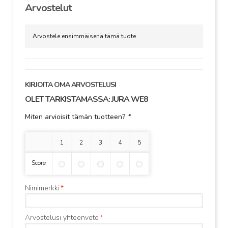
Arvostelut
Arvostele ensimmäisenä tämä tuote
KIRJOITA OMA ARVOSTELUSI
OLET TARKISTAMASSA:
JURA WE8
Miten arvioisit tämän tuotteen?
*
1 tähti
2 tähteä
3 tähteä
4 tähteä
5 tähteä
Score
Nimimerkki
*
Arvostelusi yhteenveto
*