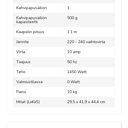
Kahvipapusäiliön
1
Kahvipapusäiliön
500 g
kapasiteetti
Kaapelin pituus
1.1 m
Jännite
220 - 240 vaihtovirta
Virta
10 amp
Taajuus
50 hz
Teho
1450 Watt
Valmiustilassa
0 Watt
Paino
10 kg
Mitat (LxKxS)
29.5 x 41,9 x 44,4 cm