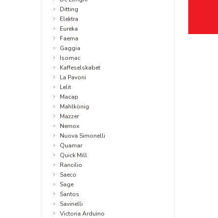
Ditting
Elektra
Eureka
Faema
Gaggia
Isomac
Kaffeselskabet
La Pavoni
Lelit
Macap
Mahlkönig
Mazzer
Nemox
Nuova Simonelli
Quamar
Quick Mill
Rancilio
Saeco
Sage
Santos
Savinelli
Victoria Arduino