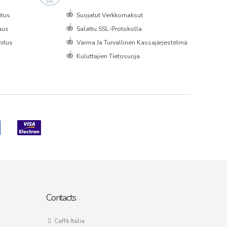
itus
Suojatut Verkkomaksut
aus
Salattu SSL-Protokolla
itus
Varma Ja Turvallinen Kassajärjestelmä
Kuluttajien Tietosuoja
Contacts
Caffè Italia