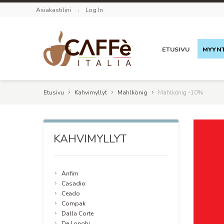
Asiakastilini
Log In
ETUSIVU
MYYNT
Etusivu
Kahvimyllyt
Mahlkönig
Mahlkönig -10%
KAHVIMYLLYT
Anfim
Casadio
Ceado
Compak
Dalla Corte
De Longhi