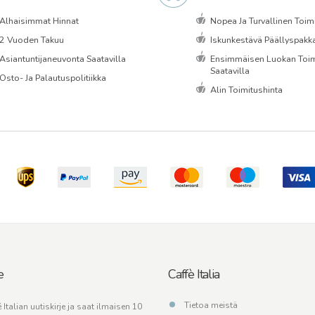
Alhaisimmat Hinnat
Nopea Ja Turvallinen Toim
2 Vuoden Takuu
Iskunkestävä Päällyspakk
Asiantuntijaneuvonta Saatavilla
Ensimmäisen Luokan Toim
Saatavilla
Osto- Ja Palautuspolitiikka
Alin Toimitushinta
e
Caffè Italia
Tietoa meistä
 Italian uutiskirje ja saat ilmaisen 10