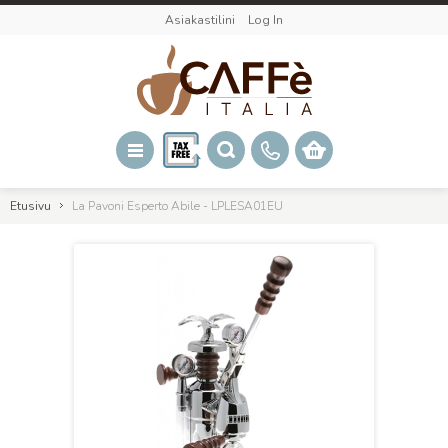
Asiakastilini
Log In
Etusivu
La Pavoni Esperto Abile - LPLESA01EU