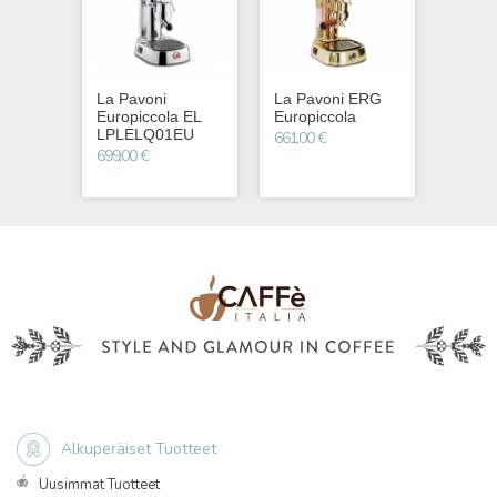
La Pavoni
La Pavoni ERG
La Pa
Europiccola EL
Europiccola
Profes
LPLELQ01EU
LPLP
661,00 €
699,00 €
769
Alkuperäiset Tuotteet
Uusimmat Tuotteet