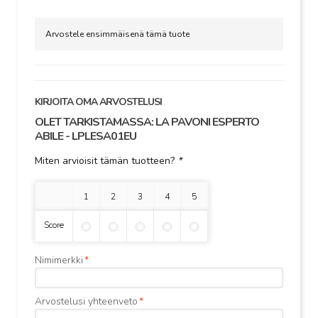
Arvostele ensimmäisenä tämä tuote
KIRJOITA OMA ARVOSTELUSI
OLET TARKISTAMASSA:
LA PAVONI ESPERTO
ABILE - LPLESA01EU
Miten arvioisit tämän tuotteen?
*
1 tähti
2 tähteä
3 tähteä
4 tähteä
5 tähteä
Score
Nimimerkki
*
Arvostelusi yhteenveto
*