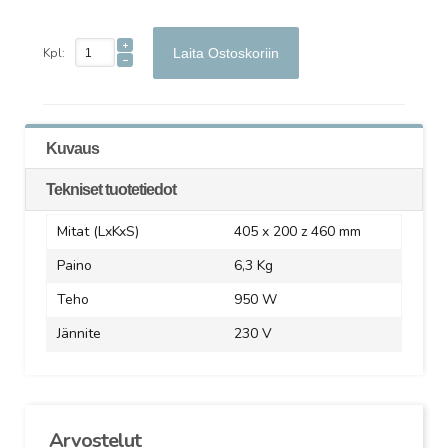
Kpl:
Laita Ostoskoriin
Kuvaus
Tekniset tuotetiedot
Mitat (LxKxS)
405 x 200 z 460 mm
Paino
6,3 Kg
Teho
950 W
Jännite
230 V
Arvostelut