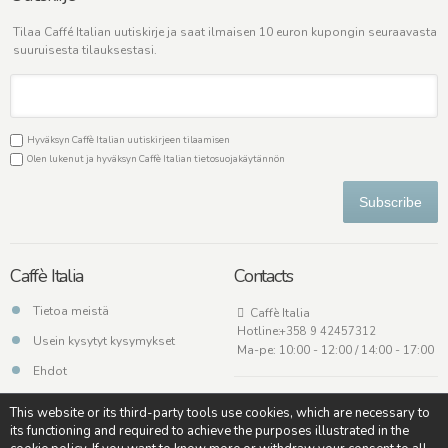
Tilaa Caffé Italian uutiskirje ja saat ilmaisen 10 euron kupongin seuraavasta
suuruisesta tilauksestasi.
Hyväksyn Caffè Italian uutiskirjeen tilaamisen
Olen lukenut ja hyväksyn Caffè Italian
tietosuojakäytännön
Subscribe
Caffè Italia
Contacts
Tietoa meistä
Caffè Italia
Hotline:
+358 9 42457312
Usein kysytyt kysymykset
Ma-pe: 10:00 - 12:00 / 14:00 - 17:00
Ehdot
Ota meihin yhteyttä
This website or its third-party tools use cookies, which are necessary to
its functioning and required to achieve the purposes illustrated in the