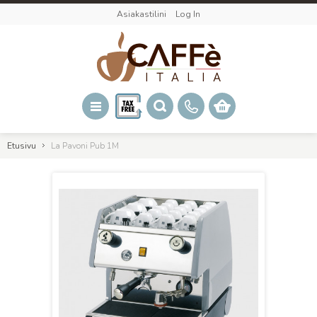
Asiakastilini
Log In
Etusivu
La Pavoni Pub 1M