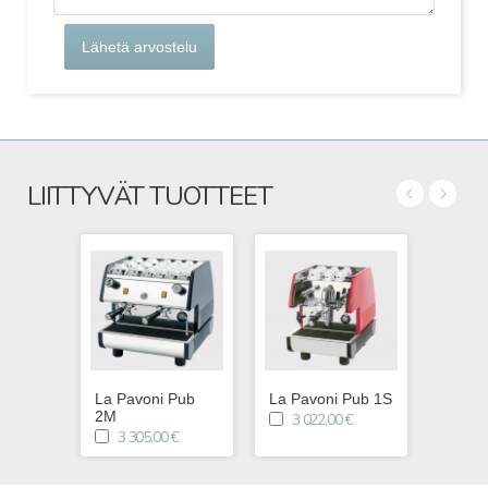
Lähetä arvostelu
LIITTYVÄT TUOTTEET
La Pavoni Pub
La Pavoni Pub 1S
La Pa
2M
3 022,00 €
3 5
3 305,00 €