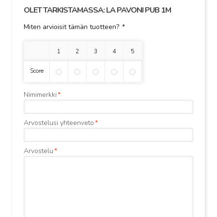
OLET TARKISTAMASSA:
LA PAVONI PUB 1M
Miten arvioisit tämän tuotteen?
*
1 tähti
2 tähteä
3 tähteä
4 tähteä
5 tähteä
Score
Nimimerkki
*
Arvostelusi yhteenveto
*
Arvostelu
*