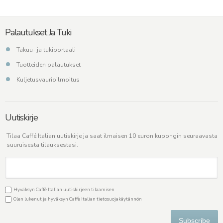
Palautukset Ja Tuki
Takuu- ja tukiportaali
Tuotteiden palautukset
Kuljetusvaurioilmoitus
Uutiskirje
Tilaa Caffé Italian uutiskirje ja saat ilmaisen 10 euron kupongin seuraavasta
suuruisesta tilauksestasi.
Hyväksyn Caffè Italian uutiskirjeen tilaamisen
Olen lukenut ja hyväksyn Caffè Italian
tietosuojakäytännön
Subscribe