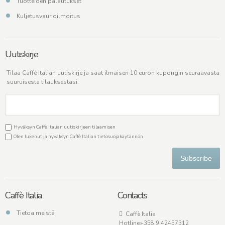
Tuotteiden palautukset
Kuljetusvaurioilmoitus
Uutiskirje
Tilaa Caffé Italian uutiskirje ja saat ilmaisen 10 euron kupongin seuraavasta
suuruisesta tilauksestasi.
Hyväksyn Caffè Italian uutiskirjeen tilaamisen
Olen lukenut ja hyväksyn Caffè Italian
tietosuojakäytännön
Subscribe
Caffè Italia
Contacts
Tietoa meistä
Caffè Italia
Hotline:
+358 9 42457312