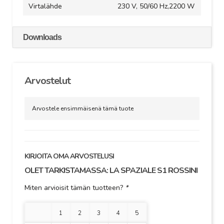
Virtalähde
230 V, 50/60 Hz,2200 W
Downloads
Arvostelut
Arvostele ensimmäisenä tämä tuote
KIRJOITA OMA ARVOSTELUSI
OLET TARKISTAMASSA:
LA SPAZIALE S1 ROSSINI
Miten arvioisit tämän tuotteen?
*
1 tähti
2 tähteä
3 tähteä
4 tähteä
5 tähteä