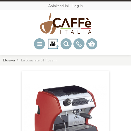
Asiakastilini
Log In
Etusivu
La Spaziale S1 Rossini