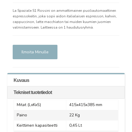
La Spaziale S1 Rossini on ammattimainen puoliautomaattinen
espressokeitin, joka sopii aidon italialaisen espresson, kahvin,
cappuccinon, latte macchiaton tai muiden kuumien juomien
valmistamiseen. Laitteessa on 1 haudutusryhmä.
Ilmoita Minulle
Kuvaus
Tekniset tuotetiedot
Mitat (LxKxS)
415x415x385
mm
Paino
22 Kg
Keittimen kapasiteetti
0,45 Lt