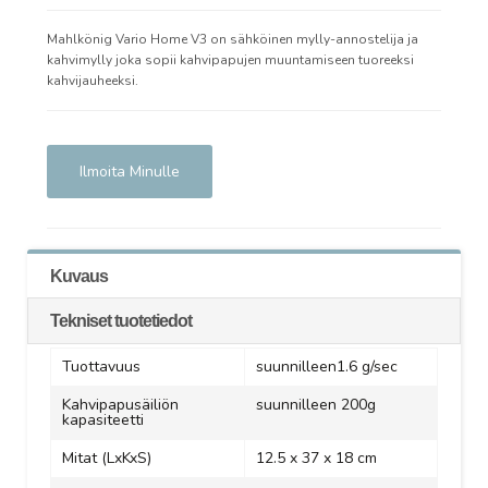
Mahlkönig Vario Home V3 on sähköinen mylly-annostelija ja
kahvimylly joka sopii kahvipapujen muuntamiseen tuoreeksi
kahvijauheeksi.
Ilmoita Minulle
Kuvaus
Tekniset tuotetiedot
Tuottavuus
suunnilleen1.6 g/sec
Kahvipapusäiliön
suunnilleen 200g
kapasiteetti
Mitat (LxKxS)
12.5 x 37 x 18 cm