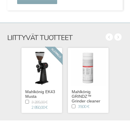
LIITTYVÄT TUOTTEET
Mahlkönig EK43
Mahlkönig
Musta
GRINDZ™
Grinder cleaner
3 285,00 €
39,00 €
2 850,00 €