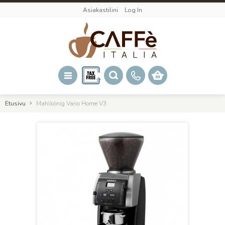
Asiakastilini
Log In
Etusivu
Mahlkönig Vario Home V3