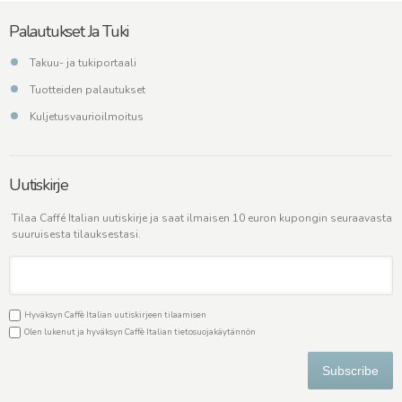
Palautukset Ja Tuki
Takuu- ja tukiportaali
Tuotteiden palautukset
Kuljetusvaurioilmoitus
Uutiskirje
Tilaa Caffé Italian uutiskirje ja saat ilmaisen 10 euron kupongin seuraavasta
suuruisesta tilauksestasi.
Hyväksyn Caffè Italian uutiskirjeen tilaamisen
Olen lukenut ja hyväksyn Caffè Italian
tietosuojakäytännön
Subscribe