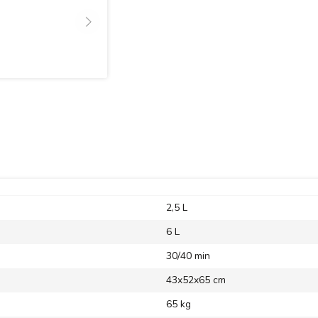
2,5 L
6 L
30/40 min
43x52x65 cm
65 kg