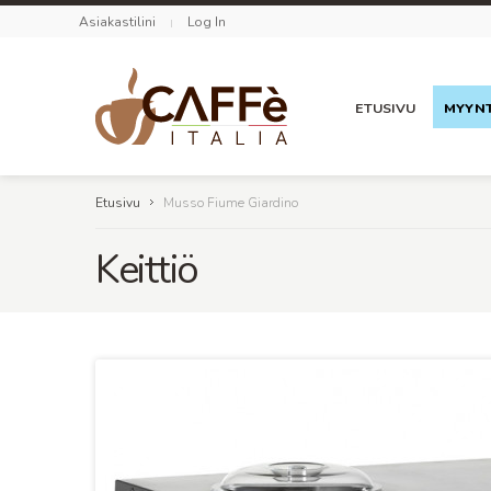
Asiakastilini
Log In
ETUSIVU
MYYNT
Etusivu
Musso Fiume Giardino
Keittiö