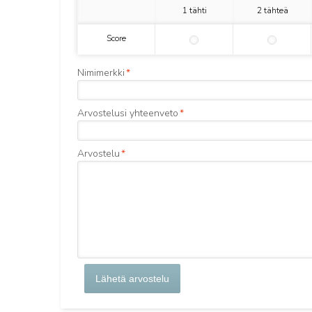
1 tähti
2 tähteä
Score
Nimimerkki
*
Arvostelusi yhteenveto
*
Arvostelu
*
Lähetä arvostelu