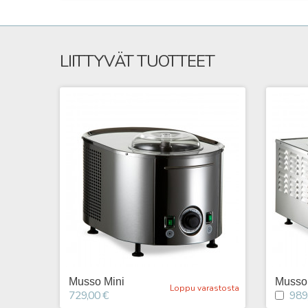
LIITTYVÄT TUOTTEET
Musso Mini
Musso 
Loppu varastosta
729,00 €
989