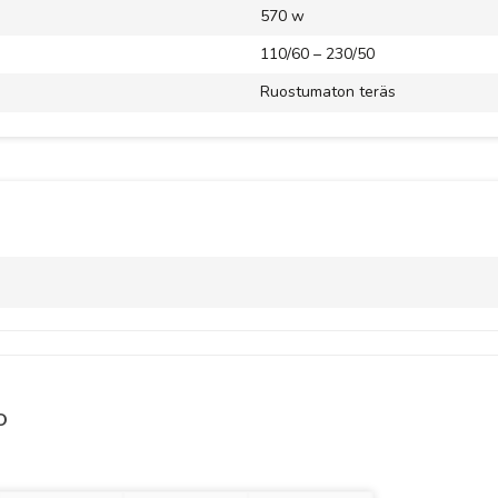
570 w
110/60 – 230/50
Ruostumaton teräs
O