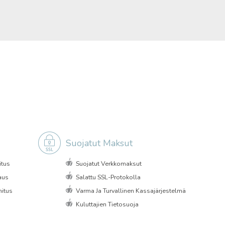
Suojatut Maksut
itus
Suojatut Verkkomaksut
aus
Salattu SSL-Protokolla
itus
Varma Ja Turvallinen Kassajärjestelmä
Kuluttajien Tietosuoja