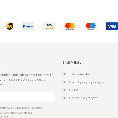
e
Caffè Italia
Tietoa meistä
 Italian uutiskirje ja saat ilmaisen 10
ongin seuraavasta suuruisesta
Usein kysytyt kysymykset
asi.
Ehdot
Ota meihin yhteyttä
affè Italian uutiskirjeen tilaamisen
ut ja hyväksyn Caffè Italian
ytännön