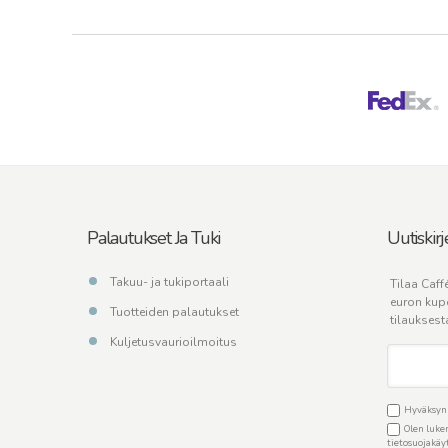
Palautukset Ja Tuki
Uutiskirj
Takuu- ja tukiportaali
Tilaa Caffé
euron kup
Tuotteiden palautukset
tilauksest
Kuljetusvaurioilmoitus
Hyväksyn C
Olen luken
tietosuojakä