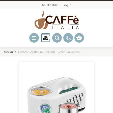
Asiakastilini
Log In
Etusivu
Nemox Gelato Pro 1700 up i-Green Valkoinen