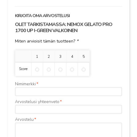
KIRJOITA OMA ARVOSTELUSI
OLET TARKISTAMASSA:
NEMOX GELATO PRO
1700 UP I-GREEN VALKOINEN
Miten arvioisit tämän tuotteen?
*
1 tähti
2 tähteä
3 tähteä
4 tähteä
5 tähteä
Score
Nimimerkki
*
Arvostelusi yhteenveto
*
Arvostelu
*