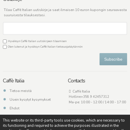
Tilaa Caffé Italian uutiskirje ja saat ilmaisen 10 euron kupongin seuraavasta
suuruisesta tilauksestasi.
Hyväksyn Caffè Italian uutiskirjeen tilaamisen
Olen lukenut ja hyväksyn Caffè Italian
tietosuojakäytännön
Subscribe
Caffè Italia
Contacts
Tietoa meistä
Caffè Italia
Hotline:
+358 9 42457312
Usein kysytyt kysymykset
Ma-pe: 10:00 - 12:00 / 14:00 - 17:00
Ehdot
Ota meihin yhteyttä
This website or its third-party tools use cookies, which are necessary to
its functioning and required to achieve the purposes illustrated in the