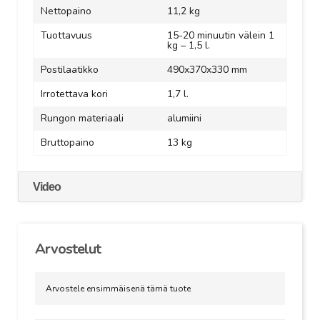
Nettopaino
11,2 kg
Tuottavuus
15-20 minuutin välein 1
kg – 1,5 l.
Postilaatikko
490x370x330 mm
Irrotettava kori
1,7 l.
Rungon materiaali
alumiini
Bruttopaino
13 kg
Video
Arvostelut
Arvostele ensimmäisenä tämä tuote