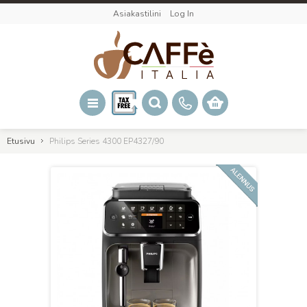
Asiakastilini
Log In
Etusivu
Philips Series 4300 EP4327/90