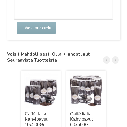
Lähetä arvostelu
Voisit Mahdollisesti Olla Kiinnostunut
Seuraavista Tuotteista
Caffè Italia
Caffè Italia
Caffè 
Kahvipavut
Kahvipavut
Kahvi
10x500Gr
60x500Gr
2x50