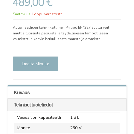
489,00 €
Saatavuus:
Loppu varastosta
Automaattisen kahvinkeittimen Philips EP4327 avulla voit
nauttia tuoreista papuista ja täydellisessä lämpötilassa
valmistetun kahvin herkullisesta mausta ja aromista
Ilmoita Minulle
Kuvaus
Tekniset tuotetiedot
Vesisäiliön kapasiteetti
1,8 L
J
ännite
230 V