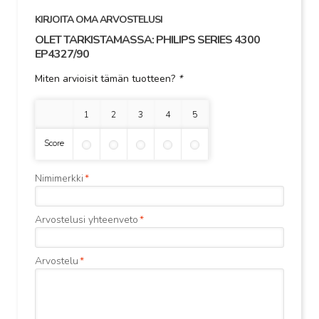
KIRJOITA OMA ARVOSTELUSI
OLET TARKISTAMASSA:
PHILIPS SERIES 4300
EP4327/90
Miten arvioisit tämän tuotteen?
*
1 tähti
2 tähteä
3 tähteä
4 tähteä
5 tähteä
Score
Nimimerkki
*
Arvostelusi yhteenveto
*
Arvostelu
*