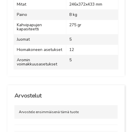
Mitat
246x372x433 mm
Paino
8 kg
Kahvipapujen
275 gr
kapasiteetti
Juomat
5
Hiomakoneen asetukset
12
A
romin
5
voimakkuusasetukset
Arvostelut
Arvostele ensimmäisenä tämä tuote