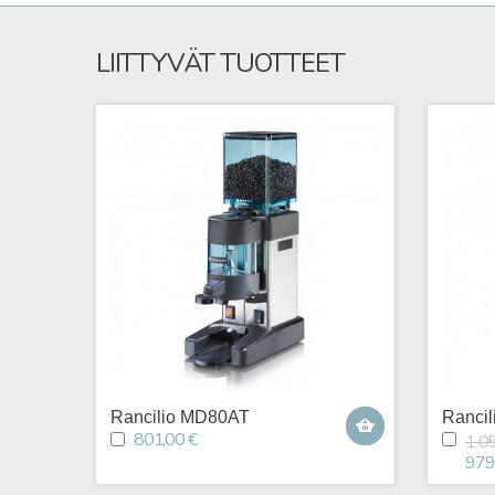
LIITTYVÄT TUOTTEET
Rancilio MD80AT
Rancil
801,00 €
1 0
979