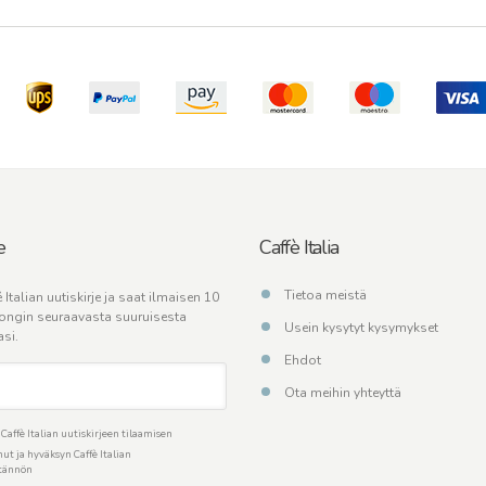
e
Caffè Italia
Tietoa meistä
 Italian uutiskirje ja saat ilmaisen 10
ongin seuraavasta suuruisesta
Usein kysytyt kysymykset
asi.
Ehdot
Ota meihin yhteyttä
affè Italian uutiskirjeen tilaamisen
ut ja hyväksyn Caffè Italian
ytännön