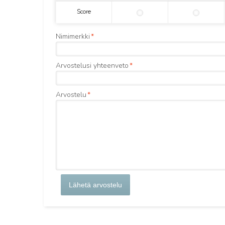
Score
Nimimerkki
*
Arvostelusi yhteenveto
*
Arvostelu
*
Lähetä arvostelu