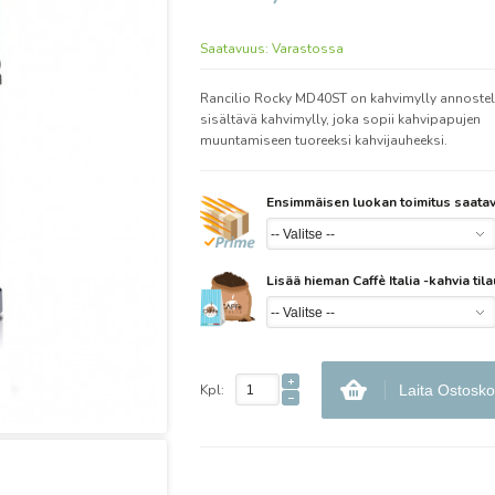
Saatavuus:
Varastossa
Rancilio Rocky MD40ST on kahvimylly annostel
sisältävä kahvimylly, joka sopii kahvipapujen
muuntamiseen tuoreeksi kahvijauheeksi.
Ensimmäisen luokan toimitus saatav
Lisää hieman Caffè Italia -kahvia ti
Kpl:
Laita Ostosko