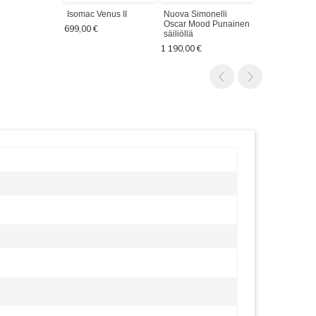
Isomac Venus II
Nuova Simonelli
Nuova Simone
Oscar Mood Punainen
Oscar Mood
699,00 €
säiliöllä
Guacamole sä
1 190,00 €
1 190,00 €