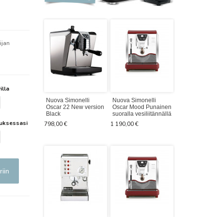
ijan
illa
Nuova Simonelli
Nuova Simonelli
Nuova Simone
Oscar 22 New version
Oscar Mood Punainen
Oscar Mood 
Black
suoralla vesiliitännällä
säiliöllä
lauksessasi
798,00 €
1 190,00 €
1 098,00 €
riin