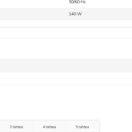
50/60 Hz
140 W
3 tähteä
4 tähteä
5 tähteä