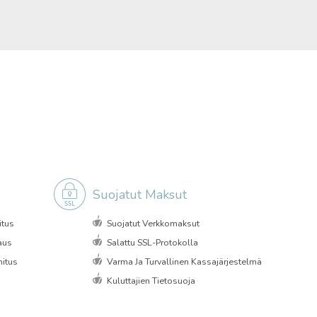
Suojatut Maksut
itus
Suojatut Verkkomaksut
aus
Salattu SSL-Protokolla
itus
Varma Ja Turvallinen Kassajärjestelmä
Kuluttajien Tietosuoja