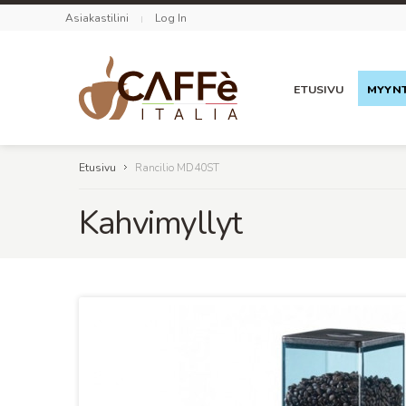
Asiakastilini
Log In
ETUSIVU
MYYNT
Etusivu
Rancilio MD40ST
Kahvimyllyt