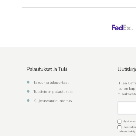
Palautukset Ja Tuki
Uutiskirj
Takuu- ja tukiportaali
Tilaa Caffé
euron kup
Tuotteiden palautukset
tilauksest
Kuljetusvaurioilmoitus
Hyväksyn C
Olen luken
tietosuojakä