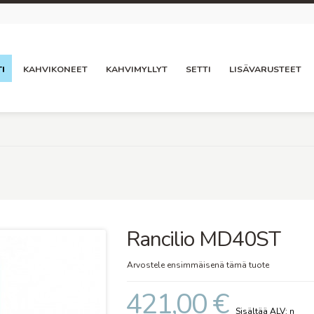
I
KAHVIKONEET
KAHVIMYLLYT
SETTI
LISÄVARUSTEET
Rancilio MD40ST
Arvostele ensimmäisenä tämä tuote
421,00 €