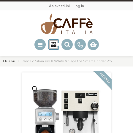
Asiakastilini
Log In
Etusivu
Rancilio Silvia Pro X White & Sage the Smart Grinder Pro