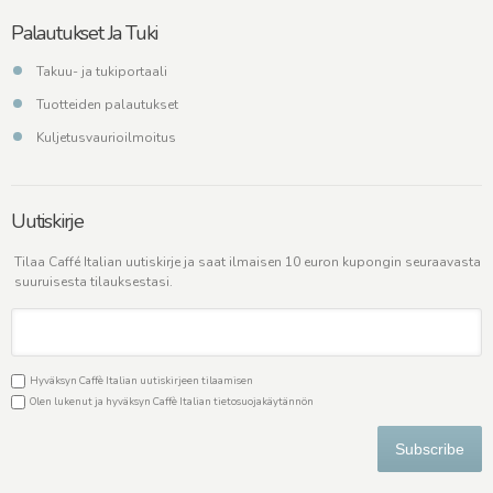
Palautukset Ja Tuki
Takuu- ja tukiportaali
Tuotteiden palautukset
Kuljetusvaurioilmoitus
Uutiskirje
Tilaa Caffé Italian uutiskirje ja saat ilmaisen 10 euron kupongin seuraavasta
suuruisesta tilauksestasi.
Hyväksyn Caffè Italian uutiskirjeen tilaamisen
Olen lukenut ja hyväksyn Caffè Italian
tietosuojakäytännön
Subscribe