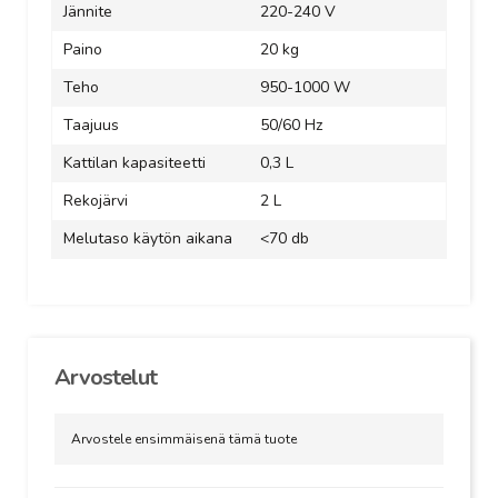
Jännite
220-240 V
Paino
20 kg
Teho
950-1000 W
Taajuus
50/60 Hz
Kattilan kapasiteetti
0,3 L
Rekojärvi
2 L
Melutaso käytön aikana
<70 db
Arvostelut
Arvostele ensimmäisenä tämä tuote