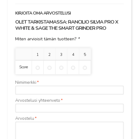
KIRJOITA OMA ARVOSTELUSI
OLET TARKISTAMASSA:
RANCILIO SILVIA PRO X
WHITE & SAGE THE SMART GRINDER PRO
Miten arvioisit tämän tuotteen?
*
1 tähti
2 tähteä
3 tähteä
4 tähteä
5 tähteä
Score
Nimimerkki
*
Arvostelusi yhteenveto
*
Arvostelu
*