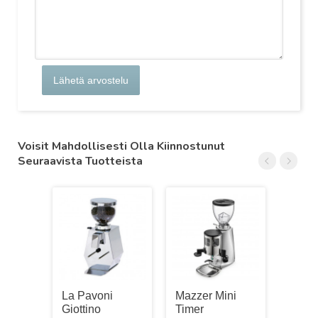
Lähetä arvostelu
Voisit Mahdollisesti Olla Kiinnostunut
Seuraavista Tuotteista
La Pavoni
Mazzer Mini
Quick
Giottino
Timer
060