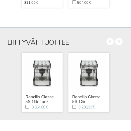
311,00 €
504,00 €
360,
LIITTYVÄT TUOTTEET
Rancilio Classe
Rancilio Classe
5S 1Gr Tank
5S 1Gr
3 664,00 €
3 250,00 €