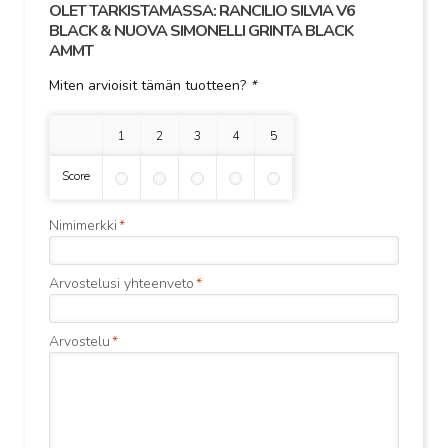
OLET TARKISTAMASSA:
RANCILIO SILVIA V6
BLACK & NUOVA SIMONELLI GRINTA BLACK
AMMT
Miten arvioisit tämän tuotteen?
*
1 tähti
2 tähteä
3 tähteä
4 tähteä
5 tähteä
Score
Nimimerkki
*
Arvostelusi yhteenveto
*
Arvostelu
*