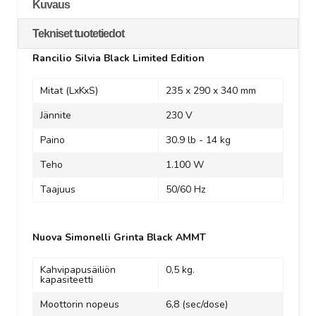
Kuvaus
Tekniset tuotetiedot
Rancilio Silvia Black Limited Edition
Mitat (LxKxS)
235 x 290 x 340 mm
Jännite
230 V
Paino
30.9 lb - 14 kg
Teho
1.100 W
Taajuus
50/60 Hz
Nuova Simonelli Grinta Black AMMT
Kahvipapusäiliön
0,5 kg.
kapasiteetti
Moottorin nopeus
6,8 (sec/dose)