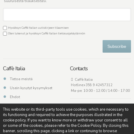
suuruisesta tilauksestasi.
Hyväksyn Caffè Italian uutiskirjeen tilaamisen
Olen lukenut ja hyväksyn Caffè Italian
tietosuojakäytännön
Subscribe
Caffè Italia
Contacts
Tietoa meistä
Caffè Italia
Hotline:
+358 9 42457312
Usein kysytyt kysymykset
Ma-pe: 10:00 - 12:00 / 14:00 - 17:00
Ehdot
Ota meihin yhteyttä
This website or its third-party tools use cookies, which are necessary to
its functioning and required to achieve the purposes illustrated in the
cookie policy. If you want to know more or withdraw your consent to all
or some of the cookies, please refer to the Cookie Policy. By closing this
banner, scrolling this page, clicking a link or continuing to browse