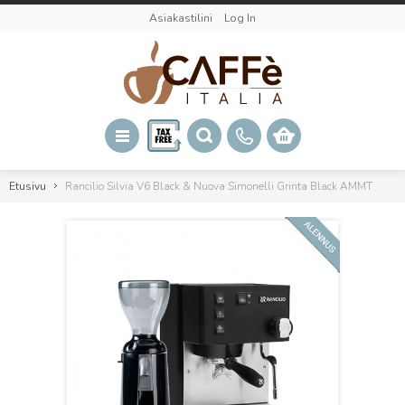
Asiakastilini
Log In
Etusivu
Rancilio Silvia V6 Black & Nuova Simonelli Grinta Black AMMT