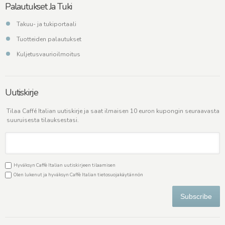
Palautukset Ja Tuki
Takuu- ja tukiportaali
Tuotteiden palautukset
Kuljetusvaurioilmoitus
Uutiskirje
Tilaa Caffé Italian uutiskirje ja saat ilmaisen 10 euron kupongin seuraavasta
suuruisesta tilauksestasi.
Hyväksyn Caffè Italian uutiskirjeen tilaamisen
Olen lukenut ja hyväksyn Caffè Italian
tietosuojakäytännön
Subscribe