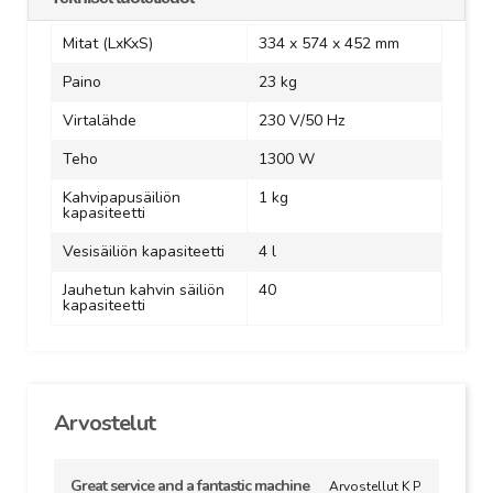
Mitat (LxKxS)
334 x 574 x 452 mm
Paino
23 kg
Virtalähde
230 V/50 Hz
Teho
1300 W
Kahvipapusäiliön
1 kg
kapasiteetti
Vesisäiliön kapasiteetti
4 l
Jauhetun kahvin säiliön
40
kapasiteetti
Arvostelut
Great service and a fantastic machine
Arvostellut K P