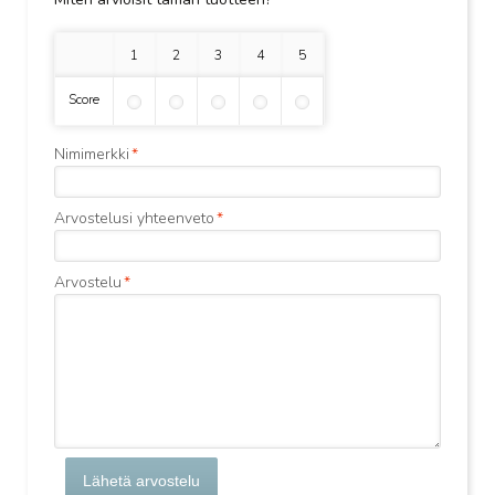
1 tähti
2 tähteä
3 tähteä
4 tähteä
5 tähteä
Score
Nimimerkki
*
Arvostelusi yhteenveto
*
Arvostelu
*
Lähetä arvostelu