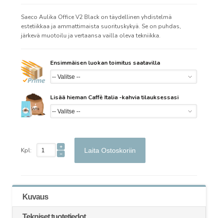
Saeco Aulika Office V2 Black on täydellinen yhdistelmä
estetiikkaa ja ammattimaista suorituskykyä. Se on puhdas,
järkevä muotoilu ja vertaansa vailla oleva tekniikka.
Ensimmäisen luokan toimitus saatavilla
Lisää hieman Caffè Italia -kahvia tilauksessasi
Kpl:
Laita Ostoskoriin
Kuvaus
Tekniset tuotetiedot