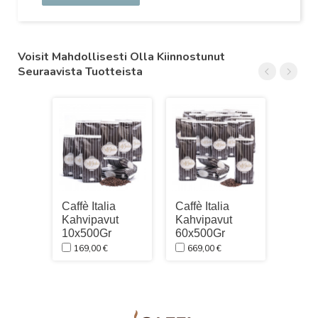
Voisit Mahdollisesti Olla Kiinnostunut
Seuraavista Tuotteista
Caffè Italia
Caffè Italia
Caffè 
Kahvipavut
Kahvipavut
Kahvi
10x500Gr
60x500Gr
2x50
169,00 €
669,00 €
41,0