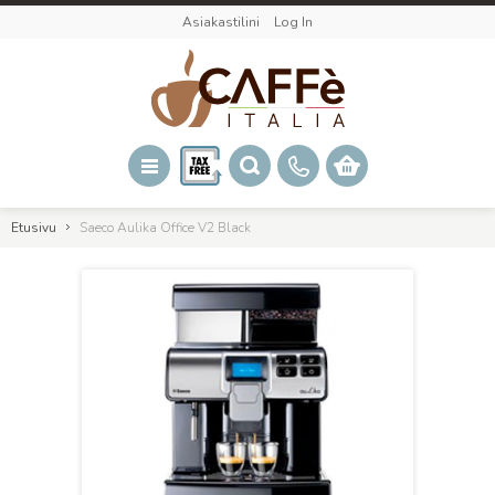
Asiakastilini
Log In
Etusivu
Saeco Aulika Office V2 Black