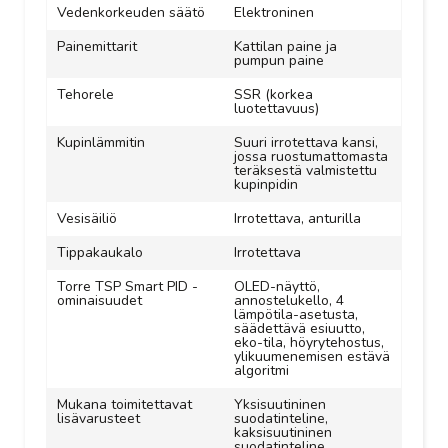
Vedenkorkeuden säätö
Elektroninen
Painemittarit
Kattilan paine ja
pumpun paine
Tehorele
SSR (korkea
luotettavuus)
Kupinlämmitin
Suuri irrotettava kansi,
jossa ruostumattomasta
teräksestä valmistettu
kupinpidin
Vesisäiliö
Irrotettava, anturilla
Tippakaukalo
Irrotettava
Torre TSP Smart PID -
OLED-näyttö,
ominaisuudet
annostelukello, 4
lämpötila-asetusta,
säädettävä esiuutto,
eko-tila, höyrytehostus,
ylikuumenemisen estävä
algoritmi
Mukana toimitettavat
Yksisuutininen
lisävarusteet
suodatinteline,
kaksisuutininen
suodatinteline,