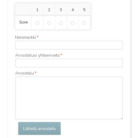
1 tähti
2 tähteä
3 tähteä
4 tähteä
5 tähteä
Score
Nimimerkki
*
Arvostelusi yhteenveto
*
Arvostelu
*
Lähetä arvostelu