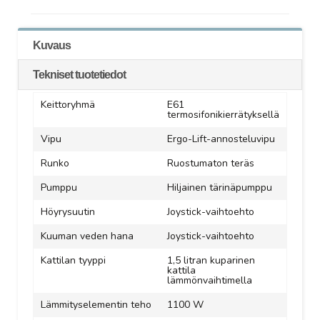
Kuvaus
Tekniset tuotetiedot
Keittoryhmä
E61
termosifonikierrätyksellä
Vipu
Ergo-Lift-annosteluvipu
Runko
Ruostumaton teräs
Pumppu
Hiljainen tärinäpumppu
Höyrysuutin
Joystick-vaihtoehto
Kuuman veden hana
Joystick-vaihtoehto
Kattilan tyyppi
1,5 litran kuparinen
kattila
lämmönvaihtimella
Lämmityselementin teho
1100 W