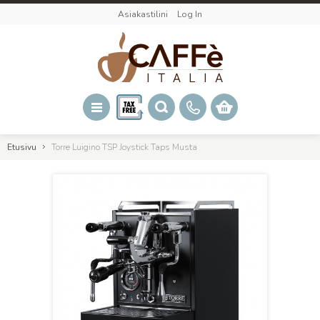
Asiakastilini
Log In
Etusivu
Torre Luigino TSP Joystick Taps Musta