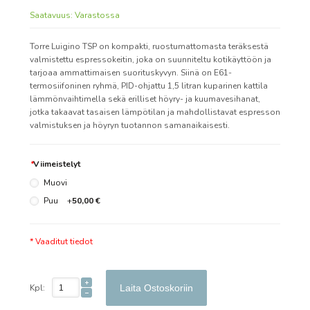
Saatavuus:
Varastossa
Torre Luigino TSP on kompakti, ruostumattomasta teräksestä
valmistettu espressokeitin, joka on suunniteltu kotikäyttöön ja
tarjoaa ammattimaisen suorituskyvyn. Siinä on E61-
termosiifoninen ryhmä, PID-ohjattu 1,5 litran kuparinen kattila
lämmönvaihtimella sekä erilliset höyry- ja kuumavesihanat,
jotka takaavat tasaisen lämpötilan ja mahdollistavat espresson
valmistuksen ja höyryn tuotannon samanaikaisesti.
*
Viimeistelyt
Muovi
Puu
+
50,00 €
* Vaaditut tiedot
Kpl:
Laita Ostoskoriin