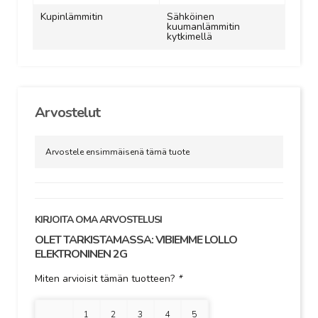
Kupinlämmitin
Sähköinen
kuumanlämmitin
kytkimellä
Arvostelut
Arvostele ensimmäisenä tämä tuote
KIRJOITA OMA ARVOSTELUSI
OLET TARKISTAMASSA:
VIBIEMME LOLLO
ELEKTRONINEN 2G
Miten arvioisit tämän tuotteen?
*
1 tähti
2 tähteä
3 tähteä
4 tähteä
5 tähteä