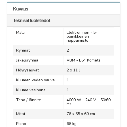
Kuvaus
Tekniset tuotetiedot
Malli
Elektroninen - 5-
painikkeinen
näppäimistö
Ryhmät
2
Jakeluryhmä
VBM - E64 Kometa
Höyrysauvat
2 x 11 l
Kuuman veden sauva
1
Kuuma vesihana
1
Teho / Jännite
4000 W – 240 V – 50/60
Hz
Mitat
76 x 55 x 60 cm
Paino
66 kg