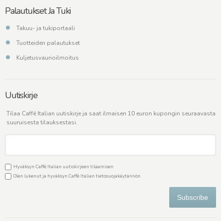
Palautukset Ja Tuki
Takuu- ja tukiportaali
Tuotteiden palautukset
Kuljetusvaurioilmoitus
Uutiskirje
Tilaa Caffé Italian uutiskirje ja saat ilmaisen 10 euron kupongin seuraavasta
suuruisesta tilauksestasi.
Hyväksyn Caffè Italian uutiskirjeen tilaamisen
Olen lukenut ja hyväksyn Caffè Italian
tietosuojakäytännön
Subscribe