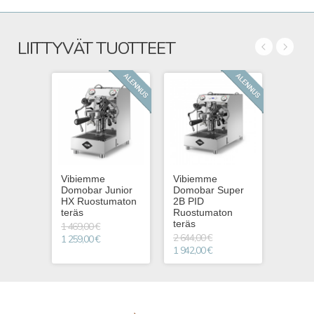
LIITTYVÄT TUOTTEET
Vibiemme
Vibiemme
Domobar Junior
Domobar Super
HX Ruostumaton
2B PID
teräs
Ruostumaton
teräs
1 469,00 €
2 644,00 €
1 259,00 €
1 942,00 €