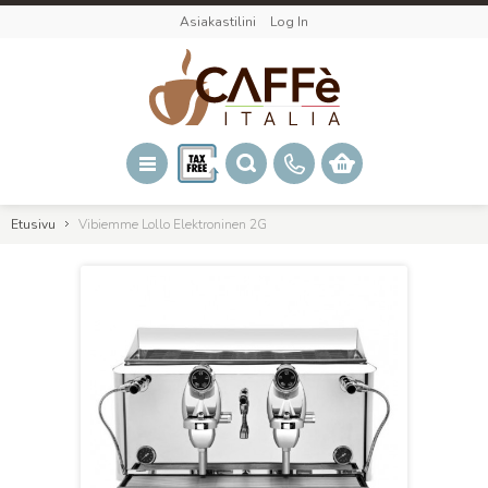
Asiakastilini
Log In
Etusivu
Vibiemme Lollo Elektroninen 2G