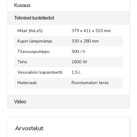
Kuvaus
Tekniset tuotetiedot
Mitat (KxLxS)
379 x 411 x 510 mm
Kupin lämpimämpi
330 x 280 mm
Tilavuuspumppu
50lt / h
Teho
1600 W
Vesisäiliön kapasiteetti
1,5 L
Materiaali
Ruostumaton teräs
Video
Arvostelut