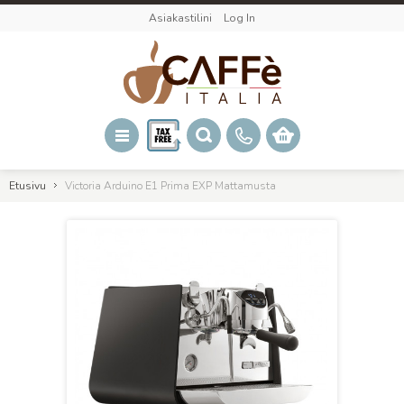
Asiakastilini
Log In
Etusivu
Victoria Arduino E1 Prima EXP Mattamusta