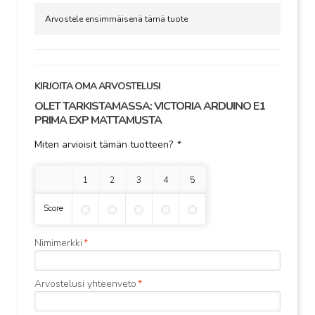
Arvostele ensimmäisenä tämä tuote
KIRJOITA OMA ARVOSTELUSI
OLET TARKISTAMASSA:
VICTORIA ARDUINO E1
PRIMA EXP MATTAMUSTA
Miten arvioisit tämän tuotteen?
*
1 tähti
2 tähteä
3 tähteä
4 tähteä
5 tähteä
Score
Nimimerkki
*
Arvostelusi yhteenveto
*