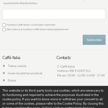
suuruisesta tilauksestasi.
Hyväksyn Caffè Italian uutiskirjeen tilaamisen
Olen lukenut ja hyväksyn Caffè Italian
tietosuojakäytännön
Subscribe
Caffè Italia
Contacts
Tietoa meistä
Caffè Italia
Hotline:
+358 9 42457312
Usein kysytyt kysymykset
Ma-pe: 10:00 - 12:00 / 14:00 - 17:00
Ehdot
Ota meihin yhteyttä
This website or its third-party tools use cookies, which are necessary to
its functioning and required to achieve the purposes illustrated in the
cookie policy. If you want to know more or withdraw your consent to all
or some of the cookies, please refer to the Cookie Policy. By closing this