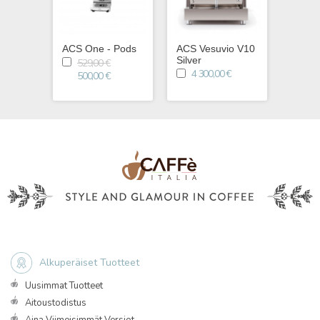
ACS One - Pods
ACS Vesuvio V10
ACS V
Silver
Black
529,00 €
4 300,00 €
4 3
500,00 €
Alkuperäiset Tuotteet
Uusimmat Tuotteet
Aitoustodistus