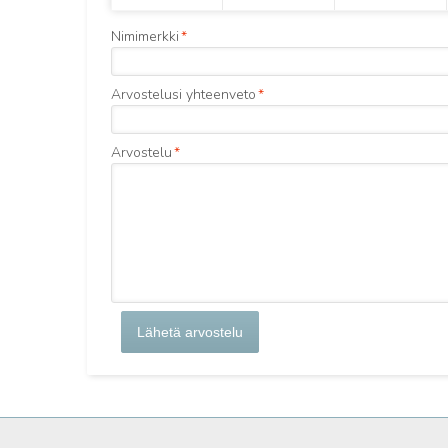
Nimimerkki
*
Arvostelusi yhteenveto
*
Arvostelu
*
Lähetä arvostelu