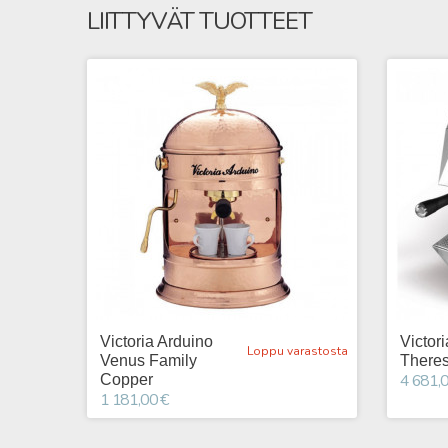
LIITTYVÄT TUOTTEET
Victoria Arduino
Victor
Loppu varastosta
Venus Family
Theres
4 681,0
Copper
1 181,00 €