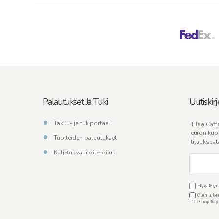
Palautukset Ja Tuki
Uutiskirj
Takuu- ja tukiportaali
Tilaa Caffé
euron kup
Tuotteiden palautukset
tilauksest
Kuljetusvaurioilmoitus
Hyväksyn C
Olen luken
tietosuojakä