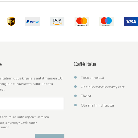
e
Caffè Italia
Tietoa meistä
 Italian uutiskirje ja saat ilmaisen 10
ongin seuraavasta suuruisesta
Usein kysytyt kysymykset
asi.
Ehdot
Ota meihin yhteyttä
affè Italian uutiskirjeen tilaamisen
ut ja hyväksyn Caffè Italian
ytännön