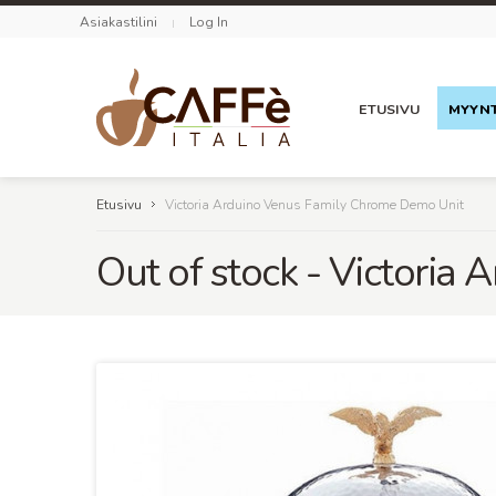
Asiakastilini
Log In
ETUSIVU
MYYNT
Etusivu
Victoria Arduino Venus Family Chrome Demo Unit
Out of stock - Victoria 