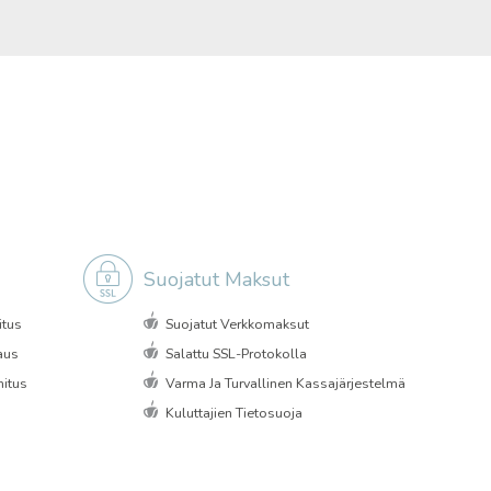
Suojatut Maksut
itus
Suojatut Verkkomaksut
aus
Salattu SSL-Protokolla
itus
Varma Ja Turvallinen Kassajärjestelmä
Kuluttajien Tietosuoja