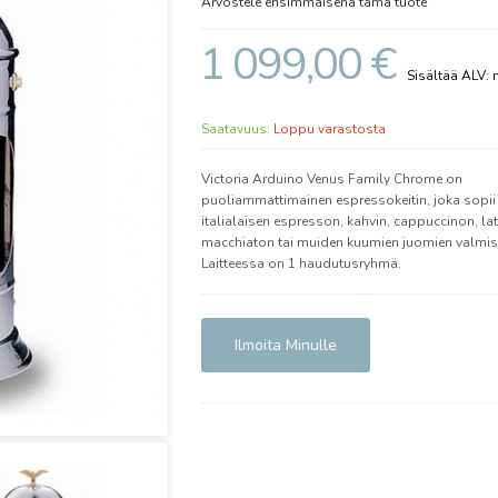
Arvostele ensimmäisenä tämä tuote
1 099,00 €
Saatavuus:
Loppu varastosta
Victoria Arduino Venus Family Chrome on
puoliammattimainen espressokeitin, joka sopii
italialaisen espresson, kahvin, cappuccinon, lat
macchiaton tai muiden kuumien juomien valmis
Laitteessa on 1 haudutusryhmä.
Ilmoita Minulle