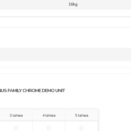
16kg
NUS FAMILY CHROME DEMO UNIT
3 tähteä
4 tähteä
5 tähteä