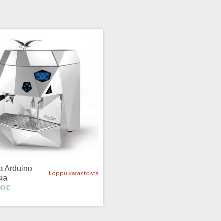
ia Arduino
Loppu varastosta
ia
0 €