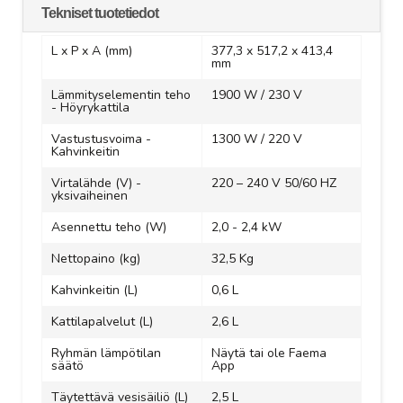
Tekniset tuotetiedot
L x P x A (mm)
377,3 x 517,2 x 413,4
mm
Lämmityselementin teho
1900 W / 230 V
- Höyrykattila
Vastustusvoima -
1300 W / 220 V
Kahvinkeitin
Virtalähde (V) -
220 – 240 V 50/60 HZ
yksivaiheinen
Asennettu teho (W)
2,0 - 2,4 kW
Nettopaino (kg)
32,5 Kg
Kahvinkeitin (L)
0,6 L
Kattilapalvelut (L)
2,6 L
Ryhmän lämpötilan
Näytä tai ole Faema
säätö
App
Täytettävä vesisäiliö (L)
2,5 L