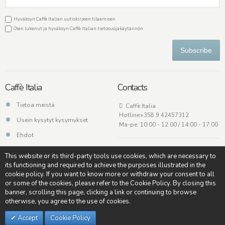
Hyväksyn Caffè Italian uutiskirjeen tilaamisen
Olen lukenut ja hyväksyn Caffè Italian
tietosuojakäytännön
Subscribe
Caffè Italia
Contacts
Tietoa meistä
Caffè Italia
Hotline:
+358 9 42457312
Usein kysytyt kysymykset
Ma-pe: 10:00 - 12:00 / 14:00 - 17:00
Ehdot
Ota meihin yhteyttä
This website or its third-party tools use cookies, which are necessary to
its functioning and required to achieve the purposes illustrated in the
cookie policy. If you want to know more or withdraw your consent to all
or some of the cookies, please refer to the Cookie Policy. By closing this
banner, scrolling this page, clicking a link or continuing to browse
Copyright © - Caffè Italia - All rights reserved - Credits:
Soulgood
otherwise, you agree to the use of cookies.
Accept
Cookie Policy