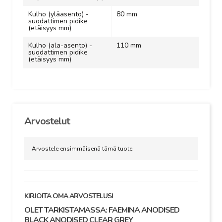
Kulho (yläasento) -
80 mm
suodattimen pidike
(etäisyys mm)
Kulho (ala-asento) -
110 mm
suodattimen pidike
(etäisyys mm)
Arvostelut
Arvostele ensimmäisenä tämä tuote
KIRJOITA OMA ARVOSTELUSI
OLET TARKISTAMASSA:
FAEMINA ANODISED
BLACK ANODISED CLEAR GREY