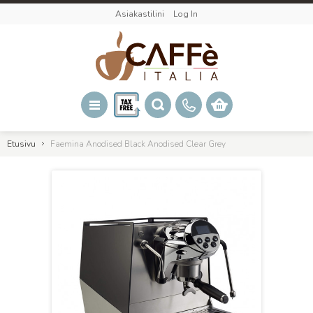
Asiakastilini
Log In
Etusivu
Faemina Anodised Black Anodised Clear Grey