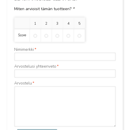
Miten arvioisit tämän tuotteen?
*
1 tähti
2 tähteä
3 tähteä
4 tähteä
5 tähteä
Score
Nimimerkki
*
Arvostelusi yhteenveto
*
Arvostelu
*