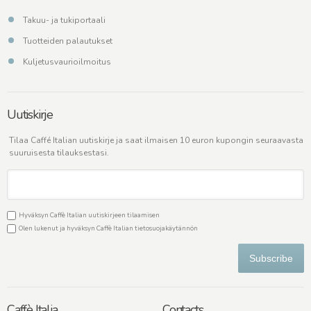
Takuu- ja tukiportaali
Tuotteiden palautukset
Kuljetusvaurioilmoitus
Uutiskirje
Tilaa Caffé Italian uutiskirje ja saat ilmaisen 10 euron kupongin seuraavasta
suuruisesta tilauksestasi.
Hyväksyn Caffè Italian uutiskirjeen tilaamisen
Olen lukenut ja hyväksyn Caffè Italian
tietosuojakäytännön
Subscribe
Caffè Italia
Contacts