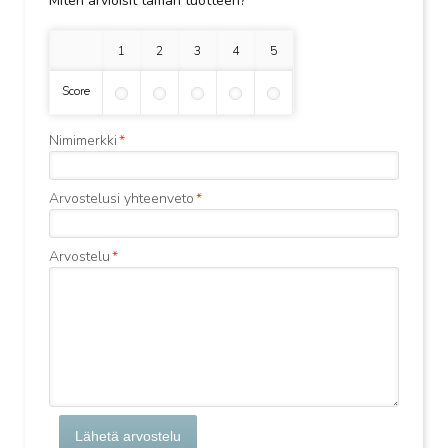
Miten arvioisit tämän tuotteen?
*
1 tähti
2 tähteä
3 tähteä
4 tähteä
5 tähteä
Score
Nimimerkki
*
Arvostelusi yhteenveto
*
Arvostelu
*
Lähetä arvostelu