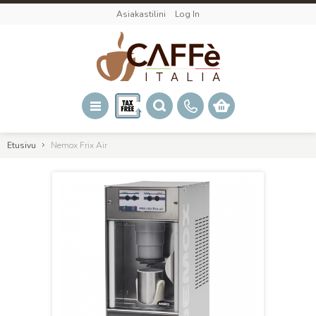
Asiakastilini
Log In
Etusivu
Nemox Frix Air