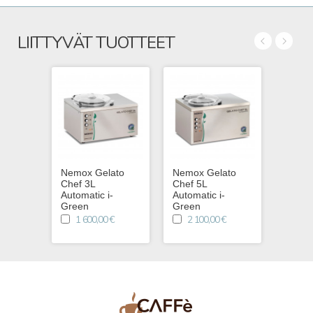
LIITTYVÄT TUOTTEET
Nemox Gelato
Nemox Gelato
Nemox
Chef 3L
Chef 5L
Buffet
Automatic i-
Automatic i-
790
Green
Green
1 600,00 €
2 100,00 €