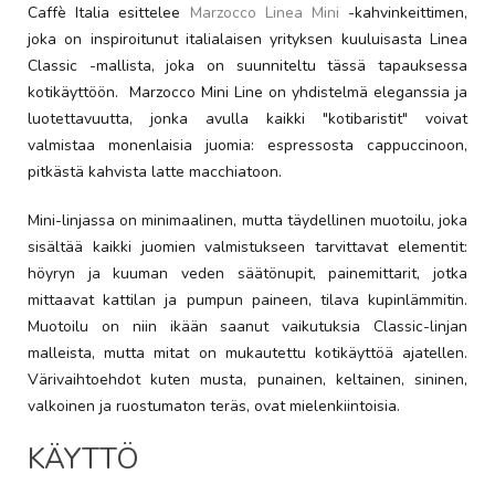
Caffè Italia esittelee
Marzocco Linea Mini
-kahvinkeittimen,
joka on inspiroitunut italialaisen yrityksen kuuluisasta Linea
Classic -mallista, joka on suunniteltu tässä tapauksessa
kotikäyttöön. Marzocco Mini Line on yhdistelmä eleganssia ja
luotettavuutta, jonka avulla kaikki "kotibaristit" voivat
valmistaa monenlaisia juomia: espressosta cappuccinoon,
pitkästä kahvista latte macchiatoon.
Mini-linjassa on minimaalinen, mutta täydellinen muotoilu, joka
sisältää kaikki juomien valmistukseen tarvittavat elementit:
höyryn ja kuuman veden säätönupit, painemittarit, jotka
mittaavat kattilan ja pumpun paineen, tilava kupinlämmitin.
Muotoilu on niin ikään saanut vaikutuksia Classic-linjan
malleista, mutta mitat on mukautettu kotikäyttöä ajatellen.
Värivaihtoehdot kuten musta, punainen, keltainen, sininen,
valkoinen ja ruostumaton teräs, ovat mielenkiintoisia.
KÄYTTÖ