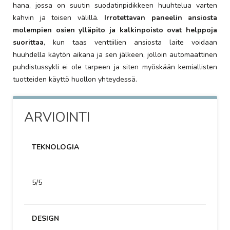
hana, jossa on suutin suodatinpidikkeen huuhtelua varten
kahvin ja toisen välillä.
Irrotettavan paneelin ansiosta
molempien osien ylläpito ja kalkinpoisto ovat helppoja
suorittaa
, kun taas venttiilien ansiosta laite voidaan
huuhdella käytön aikana ja sen jälkeen, jolloin automaattinen
puhdistussykli ei ole tarpeen ja siten myöskään kemiallisten
tuotteiden käyttö huollon yhteydessä.
ARVIOINTI
TEKNOLOGIA
5/5
DESIGN