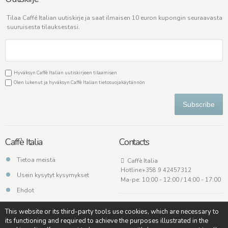
Tilaa Caffé Italian uutiskirje ja saat ilmaisen 10 euron kupongin seuraavasta
suuruisesta tilauksestasi.
Hyväksyn Caffè Italian uutiskirjeen tilaamisen
Olen lukenut ja hyväksyn Caffè Italian
tietosuojakäytännön
Subscribe
Caffè Italia
Contacts
Tietoa meistä
Caffè Italia
Hotline:
+358 9 42457312
Usein kysytyt kysymykset
Ma-pe: 10:00 - 12:00 / 14:00 - 17:00
Ehdot
Ota meihin yhteyttä
This website or its third-party tools use cookies, which are necessary to
its functioning and required to achieve the purposes illustrated in the