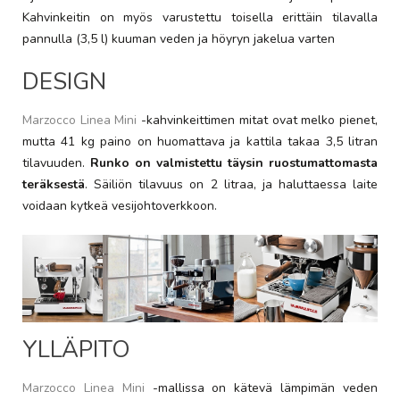
Kahvinkeitin on myös varustettu toisella erittäin tilavalla
pannulla (3,5 l) kuuman veden ja höyryn jakelua varten
DESIGN
Marzocco Linea Mini
-kahvinkeittimen mitat ovat melko pienet,
mutta 41 kg paino on huomattava ja kattila takaa 3,5 litran
tilavuuden.
Runko on valmistettu täysin ruostumattomasta
teräksestä
. Säiliön tilavuus on 2 litraa, ja haluttaessa laite
voidaan kytkeä vesijohtoverkkoon.
YLLÄPITO
Marzocco Linea Mini
-mallissa on kätevä lämpimän veden