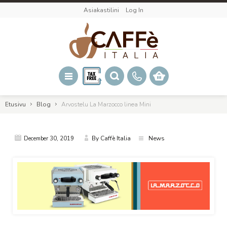
Asiakastilini
Log In
Etusivu
Blog
Arvostelu La Marzocco linea Mini
,
By Caffè Italia
News
December
30
2019