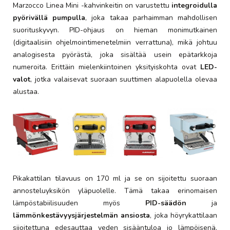
Marzocco Linea Mini -kahvinkeitin on varustettu
integroidulla
pyörivällä pumpulla
, joka takaa parhaimman mahdollisen
suorituskyvyn. PID-ohjaus on hieman monimutkainen
(digitaalisiin ohjelmointimenetelmiin verrattuna), mikä johtuu
analogisesta pyörästä, joka sisältää usein epätarkkoja
numeroita. Erittäin mielenkiintoinen yksityiskohta ovat
LED-
valot
, jotka valaisevat suoraan suuttimen alapuolella olevaa
alustaa.
Pikakattilan tilavuus on 170 ml ja se on sijoitettu suoraan
annosteluyksikön yläpuolelle. Tämä takaa erinomaisen
lämpöstabiilisuuden myös
PID-säädön
ja
lämmönkestävyysjärjestelmän ansiosta
, joka höyrykattilaan
sijoitettuna edesauttaa veden sisääntuloa jo lämpöisenä.