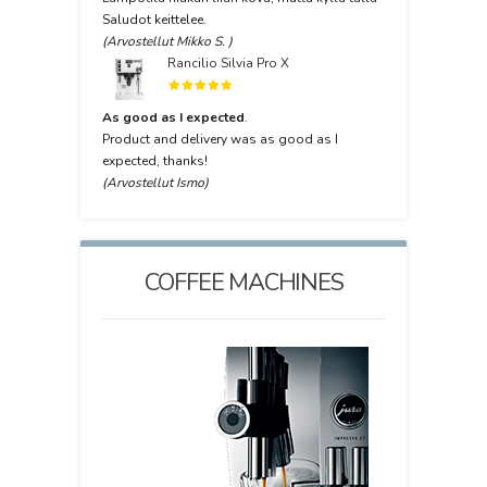
Saludot keittelee.
(Arvostellut Mikko S. )
Rancilio Silvia Pro X
As good as I expected
.
Product and delivery was as good as I
expected, thanks!
(Arvostellut Ismo)
FEE
COFFEE MACHINES
COFF