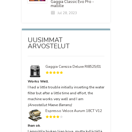
Gaggia Classic Evo Pro -
mallille
Jul 28, 2023
UUSIMMAT
ARVOSTELUT
Gaggia Carezza Deluxe RI8525/01
Works Well
.
I had a little trouble initially inserting the water
filter but after a little time and effort, the
machine works very well and I am
(Arvostellut Maeve Barrans)
Espresso Veloce Aurum 18CT V12
Ihan ok
.
Lämpötila hiukan liian kova, mutta kyllä tällä